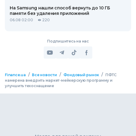
На Samsung нашли способ вернуть до 10 ГБ
памяти без удаления приложений
06.08 02:00
220
Подпишитесь на нас
/
/
/
Finance.ua
Все новости
Фондовый рынок
ПФТС
намерена внедрить маркет-мейкерскую программу и
улучшить техоснащение