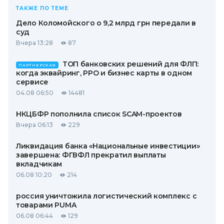
ТАКЖЕ ПО ТЕМЕ
Дело Коломойского о 9,2 млрд грн передали в
суд
Вчера 13:28
87
ТОП банковских решений для ФЛП:
ПАРТНЕРСКАЯ
когда эквайринг, РРО и бизнес карты в одном
сервисе
04.08 06:50
14481
НКЦБФР пополнила список SCAM-проектов
Вчера 06:13
229
Ликвидация банка «Национальные инвестиции»
завершена: ФГВФЛ прекратил выплаты
вкладчикам
06.08 10:20
214
россия уничтожила логистический комплекс с
товарами PUMA
06.08 06:44
129