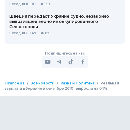
Сегодня 10:00
159
Швеция передаст Украине судно, незаконно
вывозившее зерно из оккупированного
Севастополя
Сегодня 08:49
67
Подпишитесь на нас
/
/
/
Finance.ua
Все новости
Казна и Политика
Реальная
зарплата в Украине в сентябре 2010г выросла на 0,1%