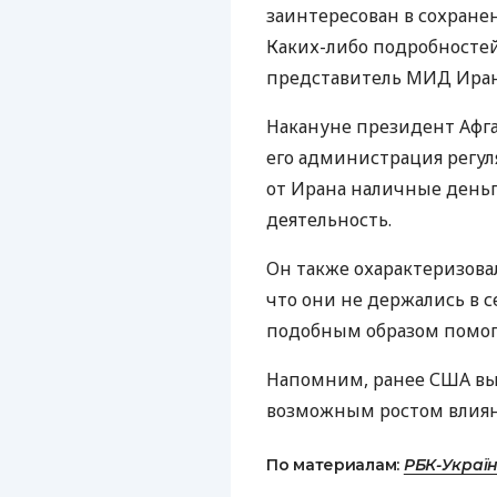
заинтересован в сохране
Каких-либо подробносте
представитель МИД Ирана
Накануне президент Афга
его администрация регуля
от Ирана наличные деньги
деятельность.
Он также охарактеризова
что они не держались в с
подобным образом помога
Напомним, ранее США выр
возможным ростом влиян
По материалам:
РБК-Украї