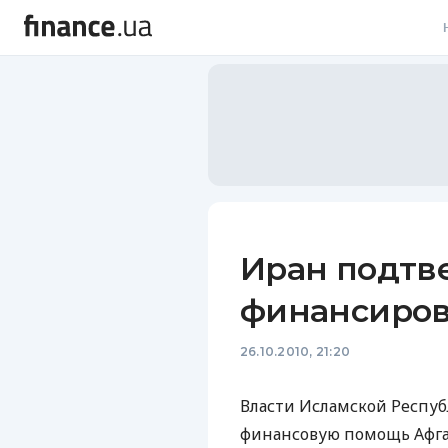
В
В
Л
А
Н
Иран подтв
С
финансиров
П
26.10.2010, 21:20
Т
Р
Власти Исламской Респуб
финансовую помощь Афган