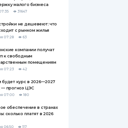
ержку малого бизнеса
07:35
31647
тройки не дешевеют: что
ходит с рынком жилья
я 07:28
63
нские компании получат
п к свободным
дарственным помещениям
я 07:23
42
 будет курс в 2026—2027
 — прогноз ЦЭС
я 07:00
180
ое обеспечение в странах
ы: сколько платят в 2026
я 06:50
117