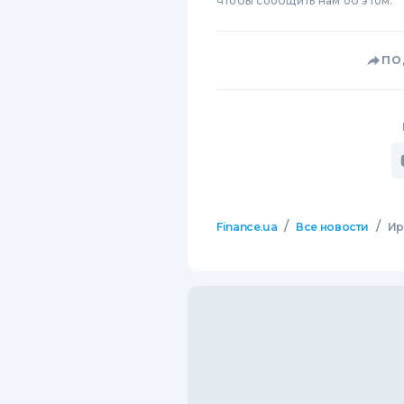
чтобы сообщить нам об этом.
ПО
/
/
Finance.ua
Все новости
Ир