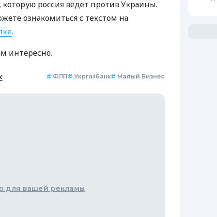
которую россия ведет против Украины.
ожете ознакомиться с текстом на
лке
.
ам интересно.
к
#
ФЛП
#
Укргазбанк
#
Малый Бизнес
о для вашей рекламы