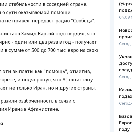
нии стабильности в соседней стране.
(Укрг
ЕЖЕМЕСЯЧНЫЙ ОБЗОР
ПУТЕВО
подд
й о сути оказываемой помощи
КЕШБЭКА
СТРАХО
04.08 
 не привел, передает радио "Свобода".
ПУТЕВОДИТЕЛИ ПО
ВСЕ СТ
Новос
нистана Хамид Карзай подтвердил, что
БАНКОВСКИМ КАРТАМ
проис
СТРАХО
рно - один или два раза в год - получает
Сегодн
 в сумме от 500 до 700 тыс. евро на свою
ОТЗЫВЫ
КОМПАН
Украи
досту
ДОСТАВ
госу
л эти выплаты как "помощь", отметив,
Сегодн
екрете, и подчеркнув, что Афганистану
КОНТАК
ет не только Иран, но и другие страны.
Каким
годах
азили озабоченность в связи с
Сегодн
ия Ирана в Афганистане.
Базов
Европ
на
году