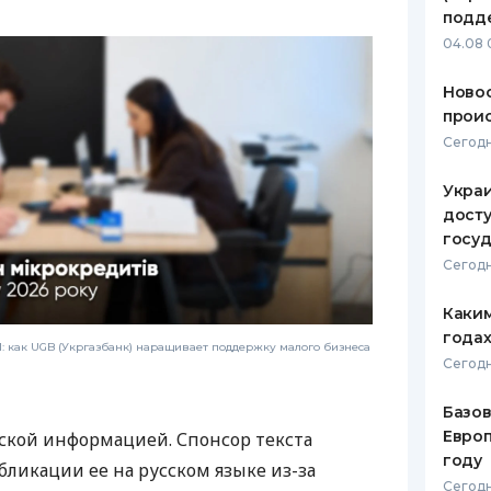
подд
04.08 
Новос
проис
Сегодн
Украи
досту
госу
Сегодн
Каким
годах
 как UGB (Укргазбанк) наращивает поддержку малого бизнеса
Сегодн
Базов
Европ
ской информацией. Спонсор текста
году
бликации ее на русском языке из-за
Сегодн