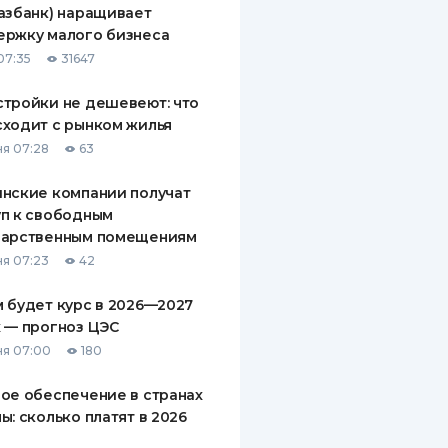
азбанк) наращивает
ДИТЕЛИ ПО
ержку малого бизнеса
ВАНИЮ
07:35
31647
РАХОВЫЕ ПОЛИСЫ
тройки не дешевеют: что
ходит с рынком жилья
ВЫЕ КОМПАНИИ
я 07:28
63
 О СТРАХОВЫХ
ИЯХ
нские компании получат
п к свободным
КА И ОПЛАТА
дарственным помещениям
я 07:23
42
ТЫ
 будет курс в 2026—2027
 — прогноз ЦЭС
я 07:00
180
ое обеспечение в странах
ы: сколько платят в 2026