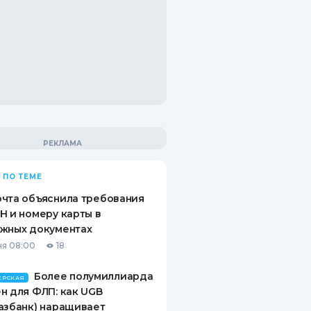
 ПО ТЕМЕ
чта объяснила требования
Н и номеру карты в
ежных документах
я 08:00
18
Более полумиллиарда
ЕРСКАЯ
н для ФЛП: как UGB
азбанк) наращивает