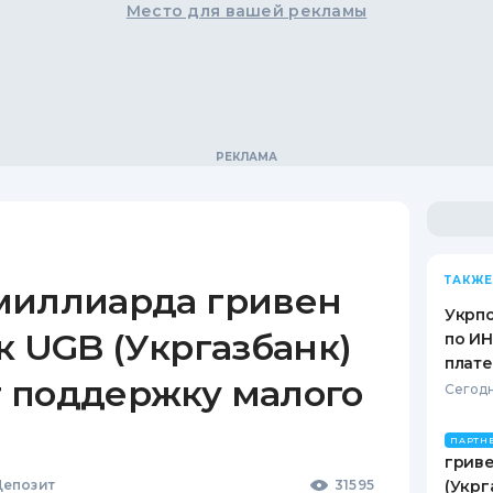
Место для вашей рекламы
ТАКЖЕ
миллиарда гривен
Укрпо
к UGB (Укргазбанк)
по ИН
плат
 поддержку малого
Сегодн
ПАРТН
гриве
епозит
31595
(Укрг