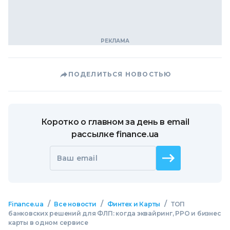
ПОДЕЛИТЬСЯ НОВОСТЬЮ
Коротко о главном за день в email
рассылке finance.ua
Ваш email
/
/
/
Finance.ua
Все новости
Финтех и Карты
ТОП
банковских решений для ФЛП: когда эквайринг, РРО и бизнес
карты в одном сервисе