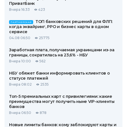
ПриватБанк
Вчера 16:33
423
ТОП банковских решений для ФЛП:
ПАРТНЕРСКАЯ
когда эквайринг, РРО и бизнес карты в одном
сервисе
04.08 06:50
25775
Заработная плата, получаемая украинцами из-за
границы, сократилась на 23,6% - НБУ
Вчера 10:00
562
НБУ обяжет банки информировать клиентов о
статусе платежей
Вчера 08:02
2535
Топ-5 премиальных карт с привилегиями: какие
преимущества могут получить ныне VIP-клиенты
банков
Вчера 06:50
878
Новые лимиты банков: кому заблокируют карты и