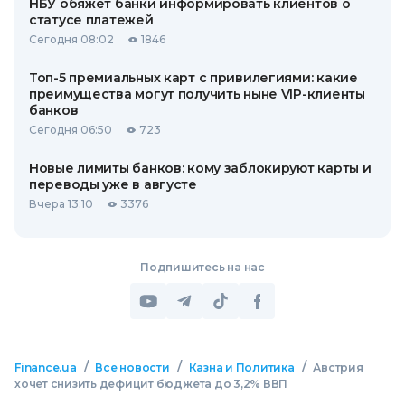
НБУ обяжет банки информировать клиентов о
статусе платежей
Сегодня 08:02
1846
Топ-5 премиальных карт с привилегиями: какие
преимущества могут получить ныне VIP-клиенты
банков
Сегодня 06:50
723
Новые лимиты банков: кому заблокируют карты и
переводы уже в августе
Вчера 13:10
3376
Подпишитесь на нас
/
/
/
Finance.ua
Все новости
Казна и Политика
Австрия
хочет снизить дефицит бюджета до 3,2% ВВП