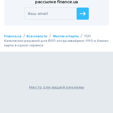
рассылке finance.ua
Ваш email
/
/
/
Finance.ua
Все новости
Финтех и Карты
ТОП
банковских решений для ФЛП: когда эквайринг, РРО и бизнес
карты в одном сервисе
Место для вашей рекламы