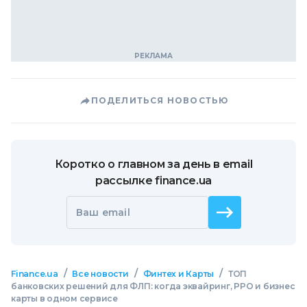
ПОДЕЛИТЬСЯ НОВОСТЬЮ
Коротко о главном за день в email
рассылке finance.ua
Ваш email
/
/
/
Finance.ua
Все новости
Финтех и Карты
ТОП
банковских решений для ФЛП: когда эквайринг, РРО и бизнес
карты в одном сервисе