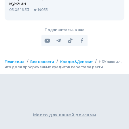
мужчин
05.08 16:33
14055
Подпишитесь на нас
/
/
/
Finance.ua
Все новости
Кредит&Депозит
НБУ заявил,
что доля просроченных кредитов перестала расти
Место для вашей рекламы