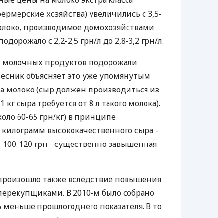
ные цены на молоко экстра класса
ермерские хозяйства) увеличились с 3,5-
. Молоко, производимое домохозяйствами
подорожало с 2,2-2,5 грн/л до 2,8-3,2 грн/л.
з молочных продуктов подорожали
лесник объясняет это уже упомянутым
а молоко (сыр должен производиться из
1 кг сыра требуется от 8 л такого молока).
оло 60-65 грн/кг) в принципе
а килограмм высококачественного сыра -
т 100-120 грн - существенно завышенная
произошло также вследствие повышения
перекупщиками. В 2010-м было собрано
5% меньше прошлогоднего показателя. В то