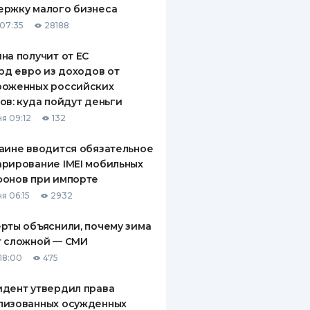
ержку малого бизнеса
ДИТЕЛИ ПО
07:35
28188
ВАНИЮ
на получит от ЕС
РАХОВЫЕ ПОЛИСЫ
лрд евро из доходов от
роженных российских
ВЫЕ КОМПАНИИ
ов: куда пойдут деньги
 О СТРАХОВЫХ
я 09:12
132
ИЯХ
аине вводится обязательное
КА И ОПЛАТА
рирование IMEI мобильных
фонов при импорте
ТЫ
я 06:15
2932
рты объяснили, почему зима
т сложной — СМИ
18:00
475
дент утвердил права
лизованных осужденных