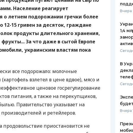
й продукции пугают ценами на сыр по
подд
грамм. Население реагирует
ЕЖЕМЕСЯЧНЫЙ ОБЗОР
ПУТЕВО
Вчера 
КЕШБЭКА
СТРАХО
уя о летнем подорожании гречки более
Украи
по 12-15 гривен за десяток, граждане
ПУТЕВОДИТЕЛИ ПО
ВСЕ СТ
1,4 м
полок продукты длительного хранения,
БАНКОВСКИМ КАРТАМ
замо
СТРАХО
фрукты... За что даже в сытой Европе
актив
омобили, украинским властям пока
ОТЗЫВЫ
Сегодн
КОМПАН
В Укр
ДОСТАВ
декла
чески все подорожало: молочные
теле
(картофель взлетел в цене вдвое), мясо и
КОНТАК
Сегодн
 неэффективное ценовое госрегулирование
тов питания, а также на перекупщиков,
Экспе
буде
ылью. Правительство указывает на
Вчера 
 производителей и ретейлеров.
Прези
на продовольствие приостановится не
моби