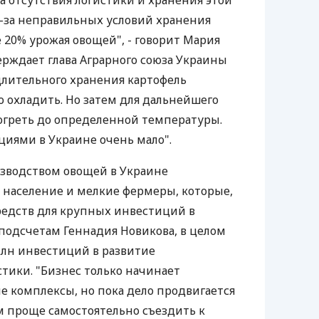
а отсутствия логистики и хранения этой
-за неправильных условий хранения
 20% урожая овощей", - говорит Мария
ерждает глава Аграрного союза Украины
длительного хранения картофель
 охладить. Но затем для дальнейшего
огреть до определенной температуры.
иями в Украине очень мало".
изводством овощей в Украине
 население и мелкие фермеры, которые,
редств для крупных инвестиций в
 подсчетам Геннадия Новикова, в целом
млн инвестиций в развитие
тики. "Бизнес только начинает
ие комплексы, но пока дело продвигается
 проще самостоятельно съездить к