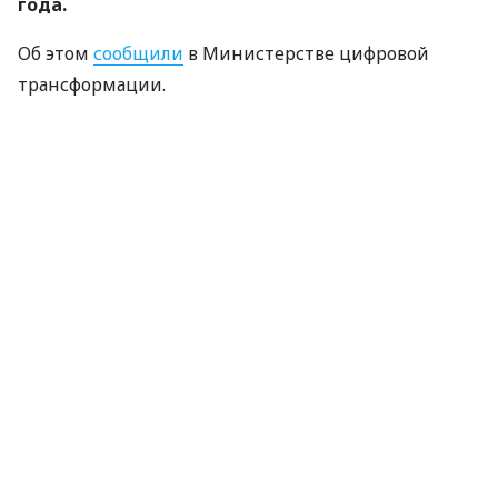
года.
Об этом
сообщили
в Министерстве цифровой
трансформации.
«Купина» — украинский криптографический
алгоритм, который будет использоваться для
защиты квалифицированных электронных
подписей (КЭП).
Что изменится для пользователей
Старые КЭП работают дальше. Переживать
и срочно бежать перевыпускать ключи не
нужно — подписи будут действовать до
конца их сертификатов.
Документы сохраняют юридическую силу.
Все ранее подписанные файлы и