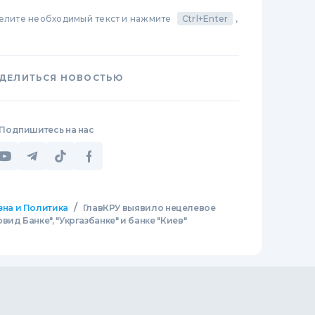
делите необходимый текст и нажмите
Ctrl+Enter
,
ДЕЛИТЬСЯ НОВОСТЬЮ
Подпишитесь на нас
/
зна и Политика
ГлавКРУ выявило нецелевое
ид Банке", "Укргазбанке" и банке "Киев"