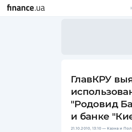
В
В
Л
А
Н
ГлавКРУ вы
С
использован
П
"Родовид Ба
Т
и банке "Ки
Р
21.10.2010, 13:10
—
Казна и По