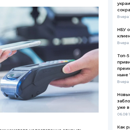
украи
сокра
Вчера 
НБУ 
клиен
Вчера 
Топ-5
приви
преим
ныне 
Вчера 
Новые
забло
уже в
06.08 1
Как р