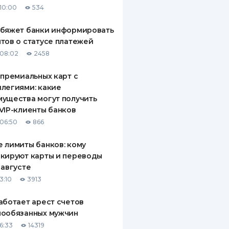
10:00
534
ДИТЕЛИ ПО
ВАНИЮ
обяжет банки информировать
тов о статусе платежей
РАХОВЫЕ ПОЛИСЫ
08:02
2458
ВЫЕ КОМПАНИИ
 премиальных карт с
легиями: какие
 О СТРАХОВЫХ
ИЯХ
ущества могут получить
VIP-клиенты банков
КА И ОПЛАТА
06:50
866
ТЫ
 лимиты банков: кому
кируют карты и переводы
 августе
3:10
3913
аботает арест счетов
нообязанных мужчин
6:33
14319