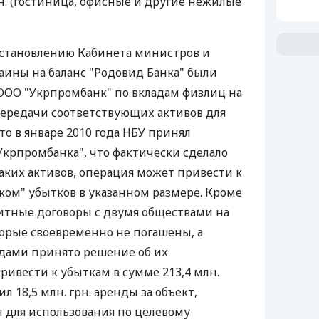
рн. (гостиница, офисные и другие нежилые
остановлению Кабинета министров и
аины на баланс "Родовид Банка" были
ООО "Укрпромбанк" по вкладам физлиц на
 передачи соответствующих активов для
то в январе 2010 года НБУ принял
крпромбанка", что фактически сделало
ких активов, операция может привести к
ом" убытков в указанном размере. Кроме
дитные договоры с двумя обществами на
оторые своевременно не погашены, а
удами принято решение об их
ривести к убыткам в сумме 213,4 млн.
л 18,5 млн. грн. аренды за объект,
 для использования по целевому