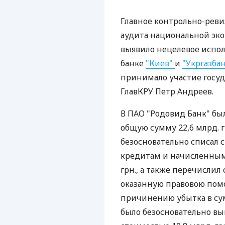
Главное контрольно-реви
аудита национальной экон
выявило нецелевое испол
банке
"Киев"
и
"Укргазба
принимало участие госуд
ГлавКРУ Петр Андреев.
В ПАО "Родовид Банк" бы
общую сумму 22,6 млрд. гр
безосновательно списал 
кредитам и начисленным 
грн., а также перечисли
оказанную правовою помощ
причинению убытка в сумм
было безосновательно в