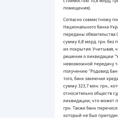
стоимостью 10,8 млрд. г
помещения).
Согласно совместному п
Национального банка Укр
переданы обязательства 
сумму 6,8 млрд. грн. без
их покрытия. Учитывая, ч
решение о ликвидации "У
невозможной передачу та
получению "Родовид Банк
того, банк заключил кре
сумму 323,7 млн. грн., к
относительно обществ с
ликвидации, что может п
грн. Также банк перечисли
который не был пригоден