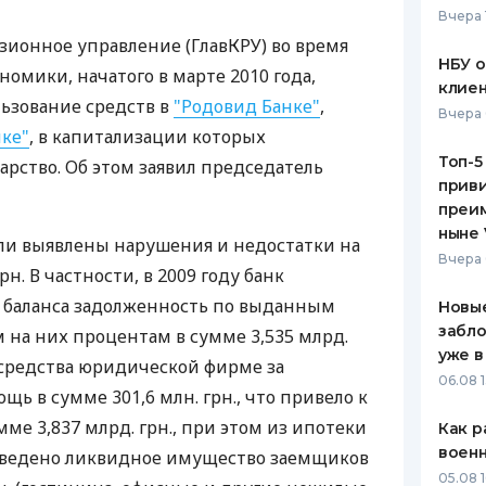
Вчера 
ЕЖЕМЕСЯЧНЫЙ ОБЗОР
ПУТЕВО
зионное управление (ГлавКРУ) во время
КЕШБЭКА
СТРАХО
НБУ 
омики, начатого в марте 2010 года,
клиен
ПУТЕВОДИТЕЛИ ПО
ВСЕ СТ
ьзование средств в
"Родовид Банке"
,
Вчера 
БАНКОВСКИМ КАРТАМ
нке"
, в капитализации которых
СТРАХО
Топ-5
арство. Об этом заявил председатель
приви
ОТЗЫВЫ
КОМПАН
преим
ныне 
ли выявлены нарушения и недостатки на
ДОСТАВ
Вчера 
н. В частности, в 2009 году банк
КОНТАК
с баланса задолженность по выданным
Новые
забло
на них процентам в сумме 3,535 млрд.
уже в
л средства юридической фирме за
06.08 1
ь в сумме 301,6 млн. грн., что привело к
е 3,837 млрд. грн., при этом из ипотеки
Как р
воен
ыведено ликвидное имущество заемщиков
05.08 1