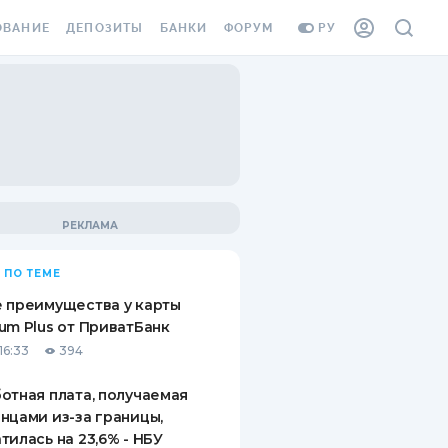
ОВАНИЕ
ДЕПОЗИТЫ
БАНКИ
ФОРУМ
РУ
ВСЕ ДЕПОЗИТЫ
ВСЕ БАНКИ
ВАНИЕ ЖИЛЬЯ ОТ
ДЕПОЗИТЫ В USD
ОТЗЫВЫ О БАНКАХ
И ШАХЕДОВ
ДЕПОЗИТЫ В EUR
МИКРОФИНАНСОВЫЕ
АХОВКА ЗАГРАНИЦУ
ОРГАНИЗАЦИИ
БОНУС К ДЕПОЗИТАМ
ОТЗЫВЫ ОБ МФО
УСЛОВИЯ АКЦИИ
Я КАРТА
 ПО ТЕМЕ
ВОПРОСЫ И ОТВЕТЫ
ОННАЯ ВИНЬЕТКА
 преимущества у карты
ДЕПОЗИТНЫЙ КАЛЬКУЛЯТОР
um Plus от ПриватБанк
Я СОТРУДНИКОВ
16:33
394
ПУТЕВОДИТЕЛИ ПО
SSISTANCE
СБЕРЕЖЕНИЯМ
отная плата, получаемая
нцами из-за границы,
ВАНИЕ ОТ
тилась на 23,6% - НБУ
ТНЫХ СЛУЧАЕВ