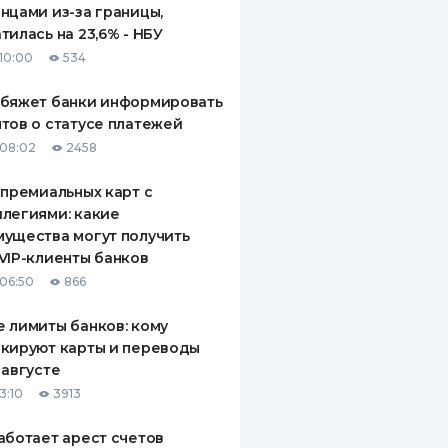
нцами из-за границы,
тилась на 23,6% - НБУ
10:00
534
обяжет банки информировать
тов о статусе платежей
08:02
2458
 премиальных карт с
легиями: какие
ущества могут получить
VIP-клиенты банков
06:50
866
 лимиты банков: кому
кируют карты и переводы
 августе
3:10
3913
аботает арест счетов