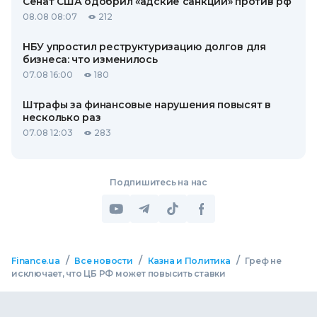
Сенат США одобрил «адские санкции» против рф
08.08 08:07
212
НБУ упростил реструктуризацию долгов для
бизнеса: что изменилось
07.08 16:00
180
Штрафы за финансовые нарушения повысят в
несколько раз
07.08 12:03
283
Подпишитесь на нас
/
/
/
Finance.ua
Все новости
Казна и Политика
Греф не
исключает, что ЦБ РФ может повысить ставки