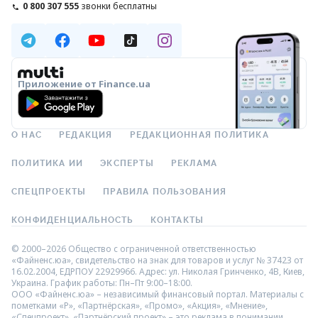
0 800 307 555
звонки бесплатны
Приложение от Finance.ua
О НАС
РЕДАКЦИЯ
РЕДАКЦИОННАЯ ПОЛИТИКА
ПОЛИТИКА ИИ
ЭКСПЕРТЫ
РЕКЛАМА
СПЕЦПРОЕКТЫ
ПРАВИЛА ПОЛЬЗОВАНИЯ
КОНФИДЕНЦИАЛЬНОСТЬ
КОНТАКТЫ
© 2000–2026 Общество с ограниченной ответственностью
«Файненс.юа», свидетельство на знак для товаров и услуг № 37423 от
16.02.2004, ЕДРПОУ 22929966. Адрес: ул. Николая Гринченко, 4В, Киев,
Украина. График работы: Пн–Пт 9:00–18:00.
ООО «Файненс.юа» – независимый финансовый портал. Материалы с
пометками «Р», «Партнёрская», «Промо», «Акция», «Мнение»,
«Спецпроект», «Партнёрский проект» – это реклама в понимании