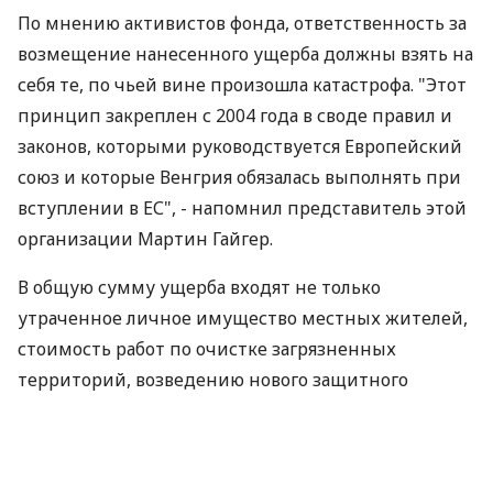
По мнению активистов фонда, ответственность за
возмещение нанесенного ущерба должны взять на
себя те, по чьей вине произошла катастрофа. "Этот
принцип закреплен с 2004 года в своде правил и
законов, которыми руководствуется Европейский
союз и которые Венгрия обязалась выполнять при
вступлении в ЕС", - напомнил представитель этой
организации Мартин Гайгер.
В общую сумму ущерба входят не только
утраченное личное имущество местных жителей,
стоимость работ по очистке загрязненных
территорий, возведению нового защитного
земляного вала, а также услуг правоохранительных
органов и служб безопасности в зоне бедствия, но
и комплекс мер по преодолению долгосрочных