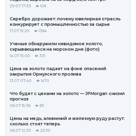
29.07 17:33
106
Серебро дорожает: почему ювелирная отрасль
конкурирует с промышленностью за сырье
17.07 15:20
1364
Ученые обнаружили невидимое золото,
скрывающееся на морском дне (фото)
14.07 15:00
331
Цена на золото падает на фоне опасений
закрытия Ормузского пролива
13.07 07:40
1470
Что будет с ценами на золото — JPMorgan снизил
прогноз
06.07 15:36
611
Цены на медь, алюминий и железную руду растут:
сколько стоят теперь
06.07 12:33
2030