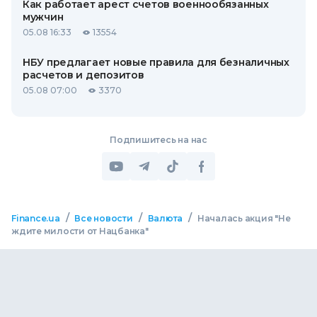
Как работает арест счетов военнообязанных
мужчин
05.08 16:33
13554
НБУ предлагает новые правила для безналичных
расчетов и депозитов
05.08 07:00
3370
Подпишитесь на нас
/
/
/
Finance.ua
Все новости
Валюта
Началась акция "Не
ждите милости от Нацбанка"