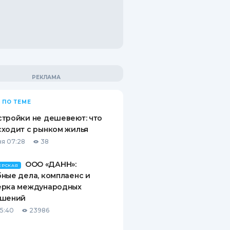
 ПО ТЕМЕ
тройки не дешевеют: что
ходит с рынком жилья
я 07:28
38
ООО «ДАНН»:
ЕРСКАЯ
ные дела, комплаенс и
ерка международных
ашений
15:40
23986