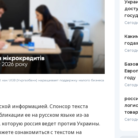
Украи
досту
госу
Сегодн
Каким
годах
Сегодн
Базов
Европ
году
 как UGB (Укргазбанк) наращивает поддержку малого бизнеса
Сегодн
росс
логис
ской информацией. Спонсор текста
това
бликации ее на русском языке из-за
Сегодн
которую россия ведет против Украины.
ожете ознакомиться с текстом на