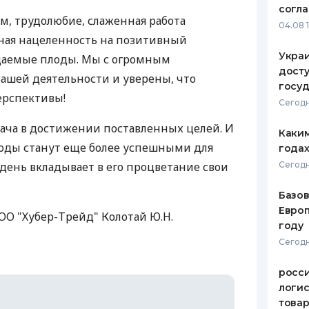
согл
, трудолюбие, слаженная работа
ЕЖЕМЕСЯЧНЫЙ ОБЗОР
ПУТЕВО
04.08 
КЕШБЭКА
СТРАХО
нная нацеленность на позитивный
Украи
даемые плоды. Мы с огромным
ПУТЕВОДИТЕЛИ ПО
ВСЕ СТ
досту
ашей деятельности и уверены, что
БАНКОВСКИМ КАРТАМ
госу
СТРАХО
ерспективы!
Сегодн
ОТЗЫВЫ
дача в достижении поставленных целей. И
КОМПАН
Каким
годы станут еще более успешными для
годах
ДОСТАВ
 день вкладывает в его процветание свои
Сегодн
КОНТАК
Базов
Европ
О "Хубер-Трейд" Колотай Ю.Н.
году
Сегодн
росс
логис
това