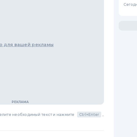
Сегодн
о для вашей рекламы
делите необходимый текст и нажмите
Ctrl+Enter
,