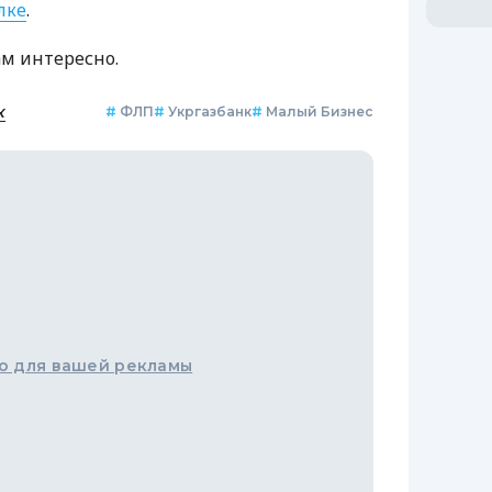
лке
.
ам интересно.
к
#
ФЛП
#
Укргазбанк
#
Малый Бизнес
о для вашей рекламы