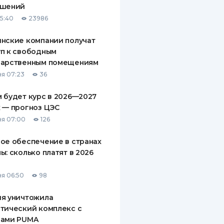
ашений
ДИТЕЛИ ПО
15:40
23986
ВАНИЮ
нские компании получат
РАХОВЫЕ ПОЛИСЫ
п к свободным
дарственным помещениям
ВЫЕ КОМПАНИИ
я 07:23
36
 О СТРАХОВЫХ
ИЯХ
 будет курс в 2026—2027
 — прогноз ЦЭС
КА И ОПЛАТА
я 07:00
126
ТЫ
ое обеспечение в странах
ы: сколько платят в 2026
я 06:50
98
ия уничтожила
тический комплекс с
рами PUMA