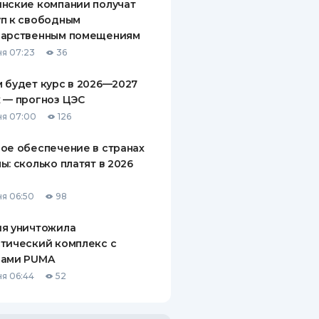
нские компании получат
п к свободным
дарственным помещениям
я 07:23
36
 будет курс в 2026—2027
 — прогноз ЦЭС
я 07:00
126
ое обеспечение в странах
ы: сколько платят в 2026
я 06:50
98
ия уничтожила
тический комплекс с
рами PUMA
я 06:44
52