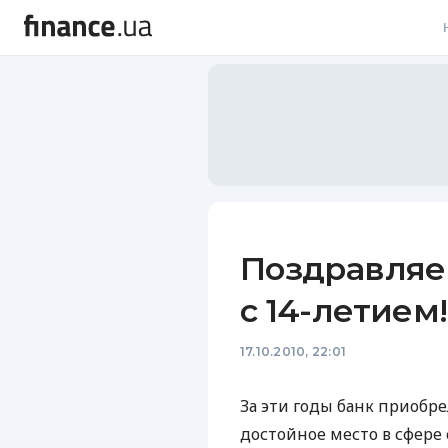
В
В
Л
А
Н
Поздравляе
С
с 14-летием!
П
17.10.2010, 22:01
Т
Р
За эти годы банк приобр
достойное место в сфере