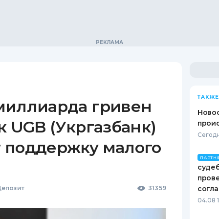
ТАКЖЕ
миллиарда гривен
Новос
к UGB (Укргазбанк)
проис
Сегодн
 поддержку малого
ПАРТН
судеб
пров
епозит
31359
согл
04.08 