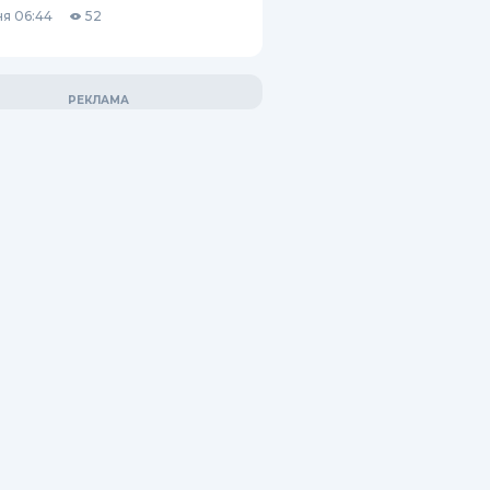
я 06:44
52