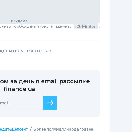
делите необходимый текст и нажмите
Ctrl+Enter
,
ДЕЛИТЬСЯ НОВОСТЬЮ
ом за день в email рассылке
finance.ua
mail
/
едит&Депозит
Более полумиллиарда гривен