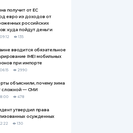
на получит от ЕС
лрд евро из доходов от
роженных российских
ов: куда пойдут деньги
09:12
135
аине вводится обязательное
рирование IMEI мобильных
фонов при импорте
06:15
2990
рты объяснили, почему зима
т сложной — СМИ
18:00
478
дент утвердил права
лизованных осужденных
12:22
130