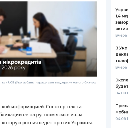
Украи
1,4 м
замо
актив
Вчера 
В Укр
декла
теле
Вчера 
Экспе
 как UGB (Укргазбанк) наращивает поддержку малого бизнеса
буде
04.08 
Прези
ской информацией. Спонсор текста
моби
бликации ее на русском языке из-за
04.08 
которую россия ведет против Украины.