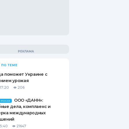
 ПО ТЕМЕ
а поможет Украине с
ением урожая
17:20
206
ООО «ДАНН»:
ЕРСКАЯ
ные дела, комплаенс и
ерка международных
ашений
15:40
21647