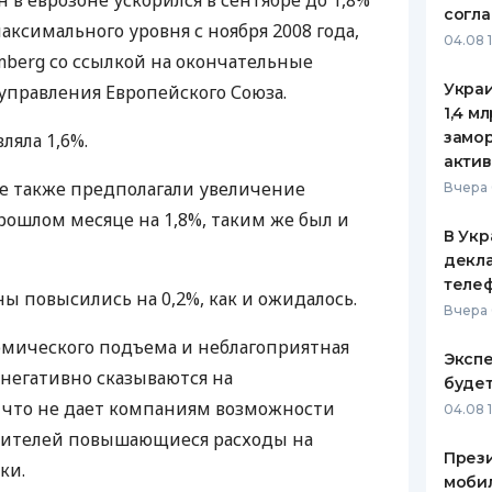
 в еврозоне ускорился в сентябре до 1,8%
согл
аксимального уровня с ноября 2008 года,
ЕЖЕМЕСЯЧНЫЙ ОБЗОР
ПУТЕВО
04.08 
КЕШБЭКА
СТРАХО
mberg со ссылкой на окончательные
Украи
управления Европейского Союза.
ПУТЕВОДИТЕЛИ ПО
ВСЕ СТ
1,4 м
БАНКОВСКИМ КАРТАМ
замо
ляла 1,6%.
СТРАХО
актив
 также предполагали увеличение
ОТЗЫВЫ
Вчера 
КОМПАН
рошлом месяце на 1,8%, таким же был и
В Укр
ДОСТАВ
декла
теле
ы повысились на 0,2%, как и ожидалось.
КОНТАК
Вчера 
омического подъема и неблагоприятная
Экспе
 негативно сказываются на
буде
 что не дает компаниям возможности
04.08 
бителей повышающиеся расходы на
Прези
ки.
моби