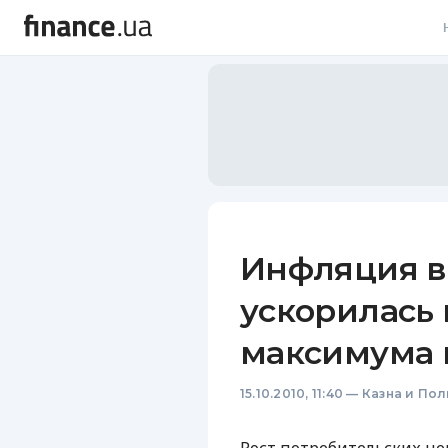
В
В
Л
А
Н
Инфляция в
С
ускорилась 
П
максимума п
Т
15.10.2010, 11:40
—
Казна и Пол
Р