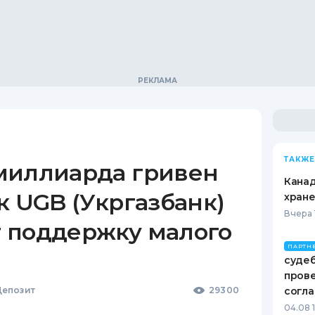
ТАКЖЕ
миллиарда гривен
Канад
к UGB (Укргазбанк)
хран
Вчера 
 поддержку малого
ПАРТН
судеб
пров
епозит
29300
согл
04.08 