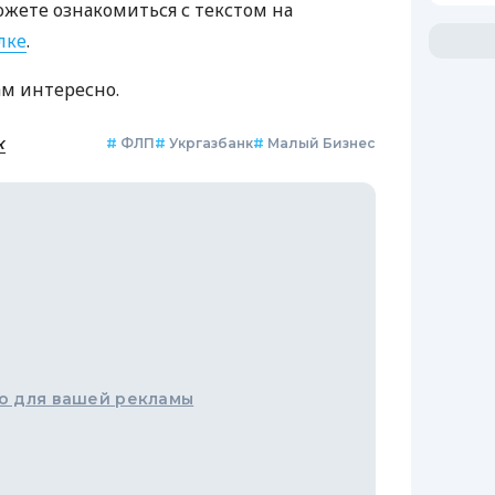
ожете ознакомиться с текстом на
лке
.
ам интересно.
к
#
ФЛП
#
Укргазбанк
#
Малый Бизнес
о для вашей рекламы