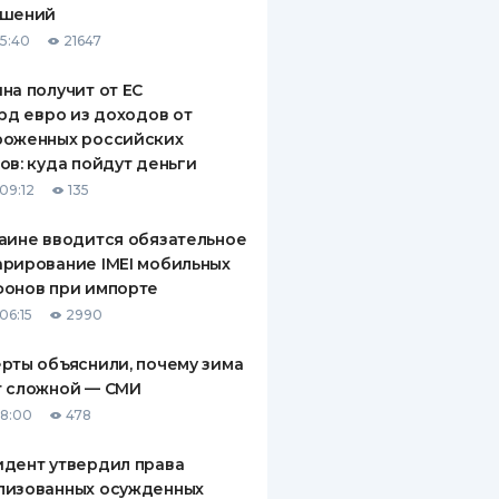
ашений
ДИТЕЛИ ПО
15:40
21647
ВАНИЮ
на получит от ЕС
РАХОВЫЕ ПОЛИСЫ
лрд евро из доходов от
роженных российских
ВЫЕ КОМПАНИИ
ов: куда пойдут деньги
 О СТРАХОВЫХ
09:12
135
ИЯХ
аине вводится обязательное
КА И ОПЛАТА
рирование IMEI мобильных
фонов при импорте
ТЫ
06:15
2990
рты объяснили, почему зима
т сложной — СМИ
18:00
478
дент утвердил права
лизованных осужденных