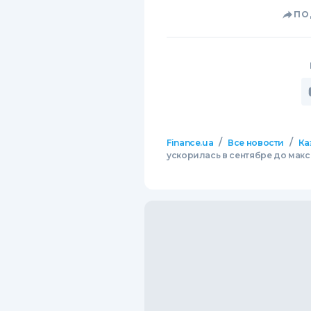
ПО
/
/
Finance.ua
Все новости
Ка
ускорилась в сентябре до макс