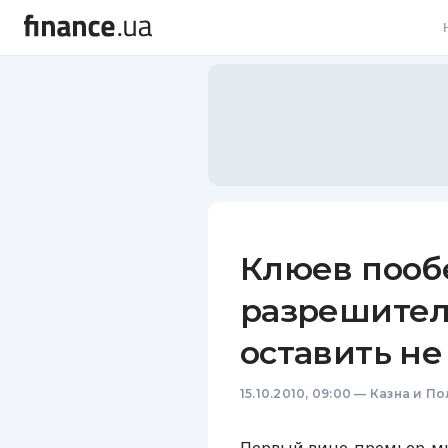
В
В
Л
А
Н
Клюев пообе
С
разрешител
П
оставить не
Т
15.10.2010, 09:00
—
Казна и По
Р