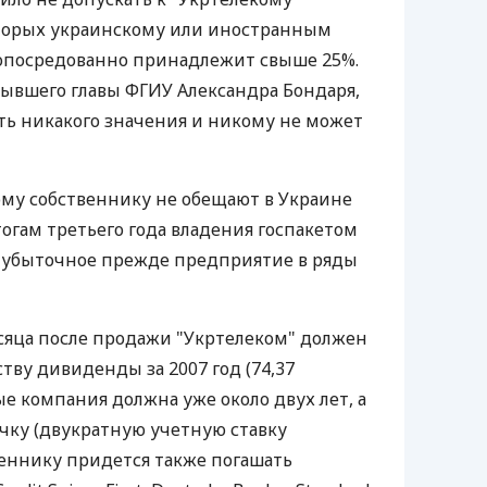
оторых украинскому или иностранным
 опосредованно принадлежит свыше 25%.
бывшего главы ФГИУ Александра Бондаря,
еть никакого значения и никому не может
ому собственнику не обещают в Украине
огам третьего года владения госпакетом
и убыточное прежде предприятие в ряды
есяца после продажи "Укртелеком" должен
тву дивиденды за 2007 год (74,37
е компания должна уже около двух лет, а
очку (двукратную учетную ставку
веннику придется также погашать