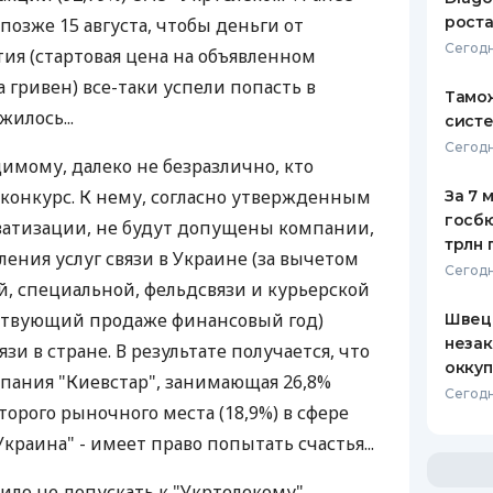
роста
 позже 15 августа, чтобы деньги от
Сегодн
я (стартовая цена на объявленном
а гривен) все-таки успели попасть в
Тамож
жилось...
систе
Сегодн
имому, далеко не безразлично, кто
конкурс. К нему, согласно утвержденным
За 7 
госбю
атизации, не будут допущены компании,
трлн 
ения услуг связи в Украине (за вычетом
Сегодн
й, специальной, фельдсвязи и курьерской
ствующий продаже финансовый год)
Швеци
незак
и в стране. В результате получается, что
оккуп
мпания "Киевстар", занимающая 26,8%
Сегодн
второго рыночного места (18,9%) в сфере
краина" - имеет право попытать счастья...
ило не допускать к "Укртелекому"