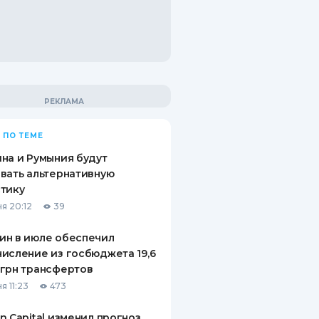
 ПО ТЕМЕ
на и Румыния будут
вать альтернативную
тику
я 20:12
39
ин в июле обеспечил
исление из госбюджета 19,6
грн трансфертов
я 11:23
473
n Capital изменил прогноз