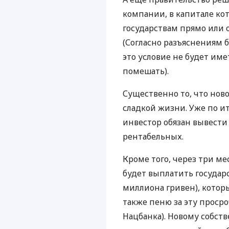
компании, в капитале к
государствам прямо или
(Согласно разъяснениям 
это условие не будет им
помешать).
Существенно то, что нов
сладкой жизни. Уже по ит
инвестор обязан вывест
рентабельных.
Кроме того, через три м
будет выплатить государс
миллиона гривен), которы
также пеню за эту проср
Нацбанка). Новому собст