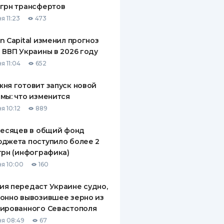
грн трансфертов
ДИТЕЛИ ПО
я 11:23
473
ВАНИЮ
n Capital изменил прогноз
РАХОВЫЕ ПОЛИСЫ
 ВВП Украины в 2026 году
я 11:04
652
ВЫЕ КОМПАНИИ
ня готовит запуск новой
 О СТРАХОВЫХ
ИЯХ
мы: что изменится
я 10:12
889
КА И ОПЛАТА
месяцев в общий фонд
ТЫ
джета поступило более 2
грн (инфографика)
я 10:00
160
я передаст Украине судно,
онно вывозившее зерно из
ированного Севастополя
я 08:49
67