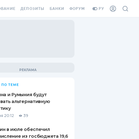
ОВАНИЕ
ДЕПОЗИТЫ
БАНКИ
ФОРУМ
РУ
ВСЕ ДЕПОЗИТЫ
ВСЕ БАНКИ
ВАНИЕ ЖИЛЬЯ ОТ
ДЕПОЗИТЫ В USD
ОТЗЫВЫ О БАНКАХ
И ШАХЕДОВ
ДЕПОЗИТЫ В EUR
МИКРОФИНАНСОВЫЕ
АХОВКА ЗАГРАНИЦУ
ОРГАНИЗАЦИИ
БОНУС К ДЕПОЗИТАМ
ОТЗЫВЫ ОБ МФО
УСЛОВИЯ АКЦИИ
Я КАРТА
 ПО ТЕМЕ
ВОПРОСЫ И ОТВЕТЫ
ОННАЯ ВИНЬЕТКА
на и Румыния будут
ДЕПОЗИТНЫЙ КАЛЬКУЛЯТОР
вать альтернативную
Я СОТРУДНИКОВ
тику
ПУТЕВОДИТЕЛИ ПО
я 20:12
39
SSISTANCE
СБЕРЕЖЕНИЯМ
ин в июле обеспечил
ВАНИЕ ОТ
исление из госбюджета 19,6
ТНЫХ СЛУЧАЕВ