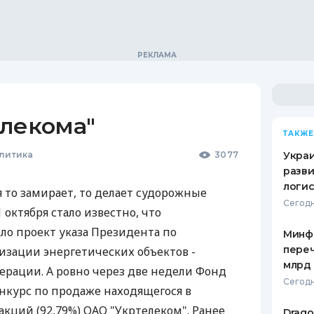
елекома"
ТАКЖЕ
олитика
3077
Украи
разви
логис
 то замирает, то делает судорожные
Сегодн
 октября стало известно, что
ло проект указа Президента по
Минф
переч
зации энергетических объектов -
млрд 
нерации. А ровно через две недели Фонд
Сегодн
нкурс по продаже находящегося в
акций (92,79%) ОАО "Укртелеком". Ранее
Drago