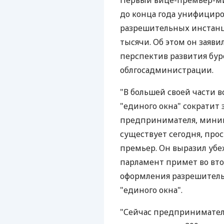
Первый вице-премьер-м
до конца года унифициро
разрешительных инстанци
тысячи. Об этом он заяви
перспектив развития бур
облгосадминистрации.
"В большей своей части 
"единого окна" сократит
предпринимателя, миним
существует сегодня, прос
премьер. Он выразил убе
парламент примет во вто
оформления разрешител
"единого окна".
"Сейчас предпринимателю