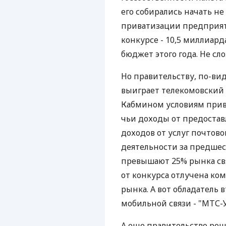
его собирались начать не
приватизации предприяти
конкурсе - 10,5 миллиард
бюджет этого года. Не сло
Но правительству, по-вид
выиграет телекомовский 
Кабмином условиям прив
чьи доходы от предоставл
доходов от услуг почтово
деятельности за предше
превышают 25% рынка связ
от конкурса отлучена ко
рынка. А вот обладатель 
мобильной связи - "МТС-У
А еще правительство реш