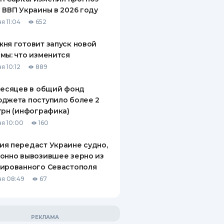
 ВВП Украины в 2026 году
я 11:04
652
ня готовит запуск новой
мы: что изменится
я 10:12
889
месяцев в общий фонд
джета поступило более 2
грн (инфографика)
я 10:00
160
я передаст Украине судно,
онно вывозившее зерно из
ированного Севастополя
я 08:49
67