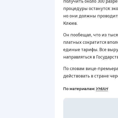
получить около 300 разр
процедуры останутся: эк
но они должны проводитьс
Клюев.
Он пообещал, что из тыс
платных сократится впо
единые тарифы. Все выр
направляться в Государс
По словам вице-премьера
действовать в стране чере
По материалам:
УНІАН