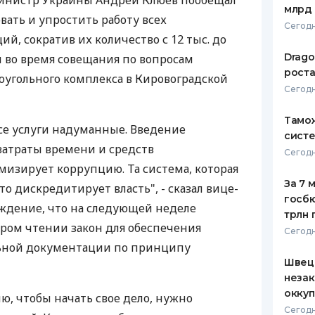
инистр Украины Андрей Клюев пообещал
млрд 
вать и упростить работу всех
ЕЖЕМЕСЯЧНЫЙ ОБЗОР
ПУТЕВО
Сегодн
КЕШБЭКА
СТРАХО
й, сократив их количество с 12 тыс. до
Drago
л во время совещания по вопросам
ПУТЕВОДИТЕЛИ ПО
ВСЕ СТ
роста
оугольного комплекса в Кировоградской
БАНКОВСКИМ КАРТАМ
Сегодн
СТРАХО
Тамож
ОТЗЫВЫ
все услуги надуманные. Введение
КОМПАН
систе
 затраты времени и средств
Сегодн
ДОСТАВ
изирует коррупцию. Та система, которая
За 7 
то дискредитирует власть", - сказал вице-
КОНТАК
госбю
ждение, что на следующей неделе
трлн 
ром чтении закон для обеспечения
Сегодн
ьной документации по принципу
Швеци
незак
оккуп
, чтобы начать свое дело, нужно
Сегодн