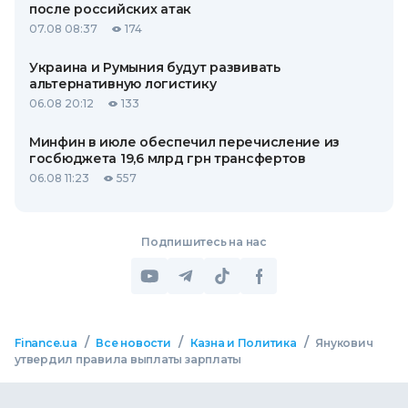
после российских атак
07.08 08:37
174
Украина и Румыния будут развивать
альтернативную логистику
06.08 20:12
133
Минфин в июле обеспечил перечисление из
госбюджета 19,6 млрд грн трансфертов
06.08 11:23
557
Подпишитесь на нас
/
/
/
Finance.ua
Все новости
Казна и Политика
Янукович
утвердил правила выплаты зарплаты