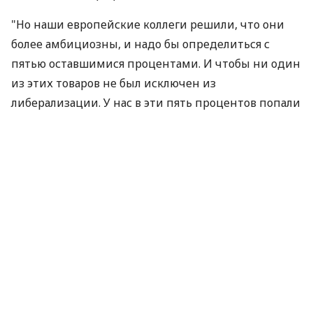
"Но наши европейские коллеги решили, что они
более амбициозны, и надо бы определиться с
пятью оставшимися процентами. И чтобы ни один
из этих товаров не был исключен из
либерализации. У нас в эти пять процентов попали
автомобили, рыба и целый ряд
сельскохозяйственной продукции - сахар,
курятина, свинина, молочная продукция и т.п.", -
сказал Пятницкий.
По его словам, украинская сторона предложила
постепенную либерализацию оставшихся
тарифных линий.
"Мы предложили подход постепенной
либерализации, охватывающий уже все тарифные