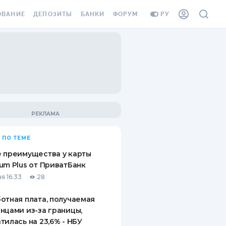
ОВАНИЕ
ДЕПОЗИТЫ
БАНКИ
ФОРУМ
РУ
ВСЕ ДЕПОЗИТЫ
ВСЕ БАНКИ
ВАНИЕ ЖИЛЬЯ ОТ
ДЕПОЗИТЫ В USD
ОТЗЫВЫ О БАНКАХ
И ШАХЕДОВ
ДЕПОЗИТЫ В EUR
МИКРОФИНАНСОВЫЕ
АХОВКА ЗАГРАНИЦУ
ОРГАНИЗАЦИИ
БОНУС К ДЕПОЗИТАМ
ОТЗЫВЫ ОБ МФО
УСЛОВИЯ АКЦИИ
Я КАРТА
 ПО ТЕМЕ
ВОПРОСЫ И ОТВЕТЫ
ОННАЯ ВИНЬЕТКА
 преимущества у карты
ДЕПОЗИТНЫЙ КАЛЬКУЛЯТОР
um Plus от ПриватБанк
Я СОТРУДНИКОВ
я 16:33
28
ПУТЕВОДИТЕЛИ ПО
SSISTANCE
СБЕРЕЖЕНИЯМ
отная плата, получаемая
нцами из-за границы,
ВАНИЕ ОТ
тилась на 23,6% - НБУ
ТНЫХ СЛУЧАЕВ