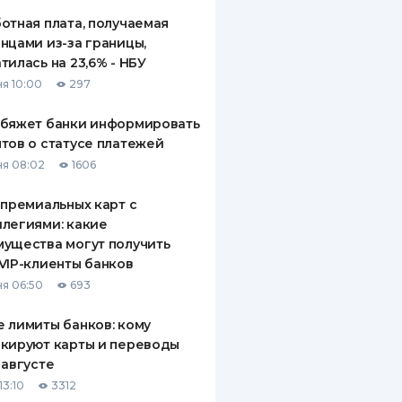
отная плата, получаемая
нцами из-за границы,
тилась на 23,6% - НБУ
я 10:00
297
обяжет банки информировать
тов о статусе платежей
я 08:02
1606
 премиальных карт с
легиями: какие
ущества могут получить
VIP-клиенты банков
я 06:50
693
 лимиты банков: кому
кируют карты и переводы
 августе
13:10
3312