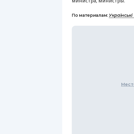
министра, министры.
По материалам:
Українські
Мест