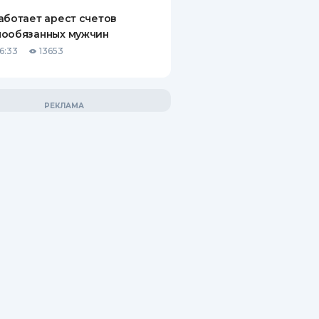
аботает арест счетов
нообязанных мужчин
6:33
13653