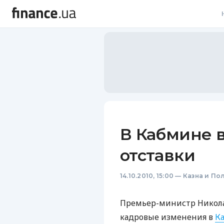
В
В
Л
А
Н
В Кабмине 
С
отставки
П
14.10.2010, 15:00
—
Казна и По
Т
Р
Премьер-министр Никола
кадровые изменения в
К