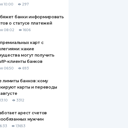
я 10:00
297
ДИТЕЛИ ПО
ВАНИЮ
обяжет банки информировать
тов о статусе платежей
РАХОВЫЕ ПОЛИСЫ
я 08:02
1606
ВЫЕ КОМПАНИИ
 премиальных карт с
легиями: какие
 О СТРАХОВЫХ
ИЯХ
ущества могут получить
VIP-клиенты банков
КА И ОПЛАТА
я 06:50
693
ТЫ
 лимиты банков: кому
кируют карты и переводы
 августе
13:10
3312
аботает арест счетов
нообязанных мужчин
6:33
13653