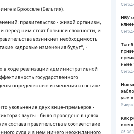
Сегодн
инге в Брюсселе (Бельгия).
ЕЖЕМЕСЯЧНЫЙ ОБЗОР
ПУТЕВО
КЕШБЭКА
СТРАХО
НБУ 
енений: правительство - живой организм,
клиен
ПУТЕВОДИТЕЛИ ПО
ВСЕ СТ
и перед ним стоят большой сложности, и
Сегодн
БАНКОВСКИМ КАРТАМ
правительства возникнет необходимость
СТРАХО
Топ-5
такие кадровые изменения будут", -
приви
ОТЗЫВЫ
КОМПАН
преим
ныне 
то в ходе реализации административной
ДОСТАВ
Сегодн
фективность государственного
КОНТАК
Новые
дены определенные изменения в составе
забло
уже в
Вчера 
что увольнение двух вице-премьеров -
иктора Слауты - было проведено в целях
Как р
я состава правительства в соответствие
воен
нного суда и в нем ничего неожиданного
05.08 1