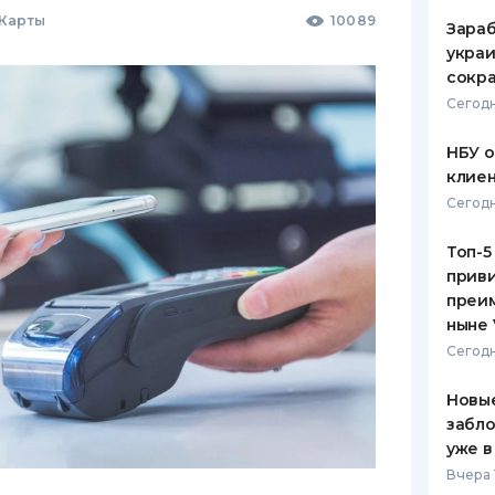
 Карты
10089
Зараб
украи
сокра
Сегодн
НБУ 
клиен
Сегодн
Топ-5
приви
преим
ныне 
Сегодн
Новые
забло
уже в
Вчера 