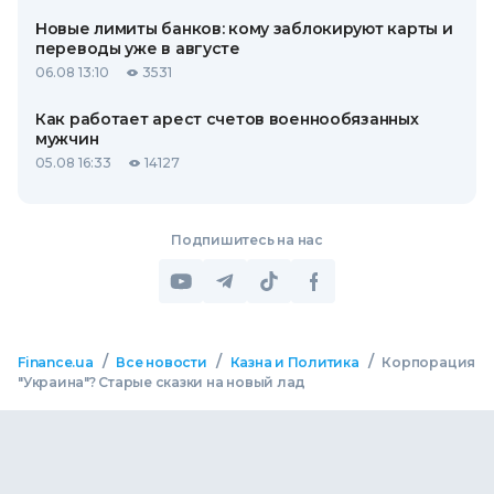
Новые лимиты банков: кому заблокируют карты и
переводы уже в августе
06.08 13:10
3531
Как работает арест счетов военнообязанных
мужчин
05.08 16:33
14127
Подпишитесь на нас
/
/
/
Finance.ua
Все новости
Казна и Политика
Корпорация
"Украина"? Старые сказки на новый лад