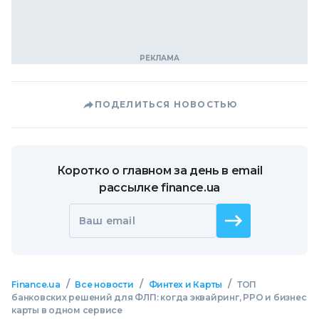
ПОДЕЛИТЬСЯ НОВОСТЬЮ
Коротко о главном за день в email
рассылке finance.ua
Ваш email
/
/
/
Finance.ua
Все новости
Финтех и Карты
ТОП
банковских решений для ФЛП: когда эквайринг, РРО и бизнес
карты в одном сервисе