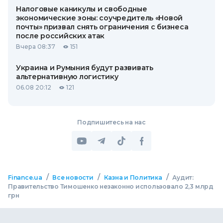
Налоговые каникулы и свободные
экономические зоны: соучредитель «Новой
почты» призвал снять ограничения с бизнеса
после российских атак
Вчера 08:37
151
Украина и Румыния будут развивать
альтернативную логистику
06.08 20:12
121
Подпишитесь на нас
/
/
/
Finance.ua
Все новости
Казна и Политика
Аудит:
Правительство Тимошенко незаконно использовало 2,3 млрд
грн