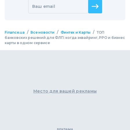
Ваш email
/
/
/
Finance.ua
Все новости
Финтех и Карты
ТОП
банковских решений для ФЛП: когда эквайринг, РРО и бизнес
карты в одном сервисе
Место для вашей рекламы