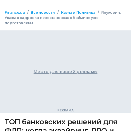
/
/
/
Finance.ua
Все новости
Казна и Политика
Янукович:
Указы о кадровых перестановках в Кабмине уже
подготовлены
Место для вашей рекламы
ТОП банковских решений для
ФЛП: когда эквайринг, РРО и