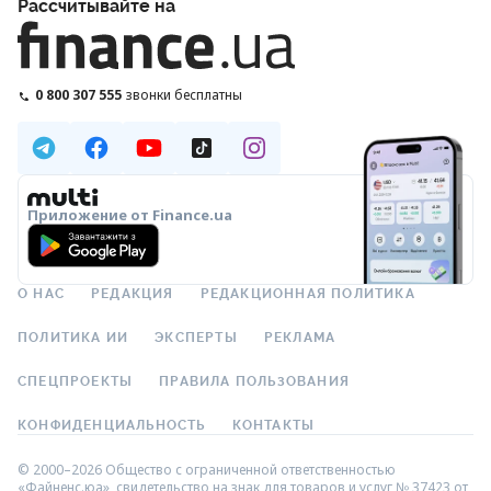
Рассчитывайте на
0 800 307 555
звонки бесплатны
Приложение от Finance.ua
О НАС
РЕДАКЦИЯ
РЕДАКЦИОННАЯ ПОЛИТИКА
ПОЛИТИКА ИИ
ЭКСПЕРТЫ
РЕКЛАМА
СПЕЦПРОЕКТЫ
ПРАВИЛА ПОЛЬЗОВАНИЯ
КОНФИДЕНЦИАЛЬНОСТЬ
КОНТАКТЫ
© 2000–2026 Общество с ограниченной ответственностью
«Файненс.юа», свидетельство на знак для товаров и услуг № 37423 от