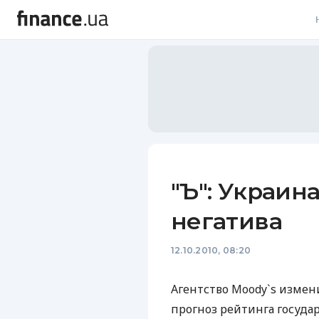
В
В
Л
А
Н
"Ъ": Украин
С
негатива
П
12.10.2010, 08:20
Т
Р
Агентство Moody`s измени
прогноз рейтинга госуда