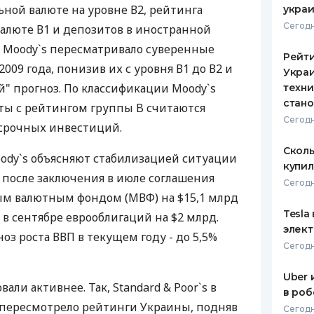
ной валюте на уровне В2, рейтинга
укра
ЕЖЕМЕСЯЧНЫЙ ОБЗОР
ПУТЕВО
Сегодн
валюте В1 и депозитов в иностранной
КЕШБЭКА
СТРАХО
з Moody`s пересматривало суверенные
Рейт
ПУТЕВОДИТЕЛИ ПО
ВСЕ СТ
009 года, понизив их с уровня В1 до В2 и
Украи
БАНКОВСКИМ КАРТАМ
" прогноз. По классификации Moody`s
техни
СТРАХО
стан
ты с рейтингом группы B считаются
ОТЗЫВЫ
Сегодн
срочных инвестиций.
КОМПАН
Сколь
ody`s объясняют стабилизацией ситуации
ДОСТАВ
купил
после заключения в июле соглашения
Сегодн
КОНТАК
ым валютным фондом (МВФ) на $15,1 млрд
Tesla
в сентябре еврооблигаций на $2 млрд.
элек
оз роста ВВП в текущем году - до 5,5%
Сегодн
Uber 
али активнее. Так, Standard & Poor`s в
в роб
ересмотрело рейтинги Украины, подняв
Сегодн