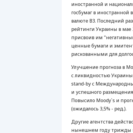
иностранной и националь
госбумаг в иностранной 
валюте В3. Последний ра
рейтинги Украины в мае 2
присвоив им "негативный
ценные бумаги и эмитен
рискованными для долго
Улучшение прогноза в Mo
с ликвидностью Украины 
stand-by с Международн
и успешного размещения 
Повысило Moody`s и прогн
(ожидалось 3,5% - ред.).
Другие агентства действов
нынешнем году трижды п