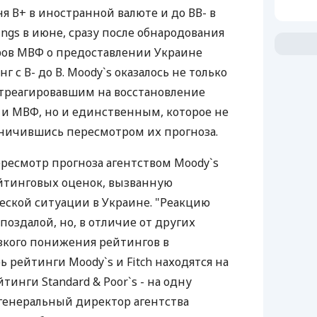
я В+ в иностранной валюте и до ВВ- в
tings в июне, сразу после обнародования
ров МВФ о предоставлении Украине
 с В- до В. Moody`s оказалось не только
отреагировавшим на восстановление
и МВФ, но и единственным, которое не
аничившись пересмотром их прогноза.
ересмотр прогноза агентством Moody`s
йтинговых оценок, вызванную
ской ситуации в Украине. "Реакцию
поздалой, но, в отличие от других
езкого понижения рейтингов в
 рейтинги Moody`s и Fitch находятся на
тинги Standard & Poor`s - на одну
 генеральный директор агентства