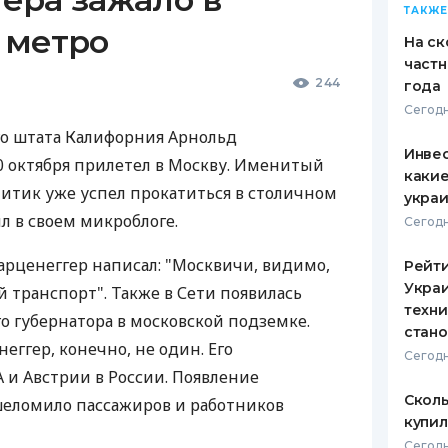
ТАКЖЕ
 метро
На ск
частн
244
года
Сегодн
го штата Калифорния Арнольд
Инвес
 октября прилетел в Москву. Именитый
какие
литик уже успел прокатиться в столичном
укра
л в своем микроблоге.
Сегодн
варценеггер написал: "Москвичи, видимо,
Рейт
Украи
 транспорт". Также в Сети появилась
техни
о губернатора в московской подземке.
стан
еггер, конечно, не один. Его
Сегодн
и Австрии в России. Появление
Сколь
шеломило пассажиров и работников
купил
Сегодн