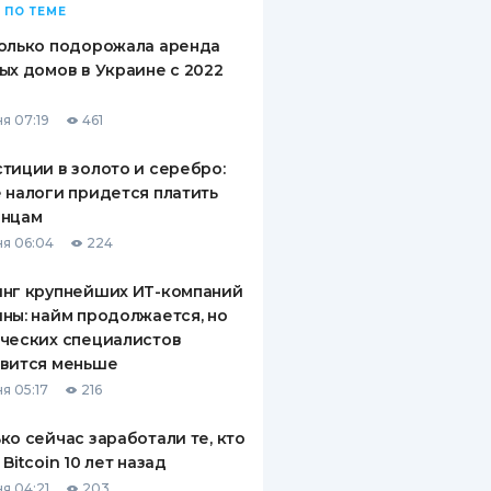
 ПО ТЕМЕ
олько подорожала аренда
ых домов в Украине с 2022
я 07:19
461
тиции в золото и серебро:
 налоги придется платить
инцам
я 06:04
224
инг крупнейших ИТ-компаний
ны: найм продолжается, но
ческих специалистов
овится меньше
я 05:17
216
ко сейчас заработали те, кто
 Bitcoin 10 лет назад
я 04:21
203