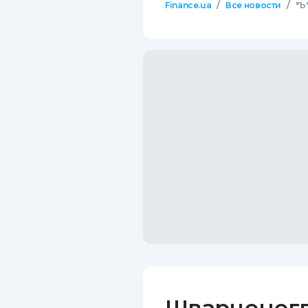
/
/
Finance.ua
Все новости
"Ъ
Шварценегг