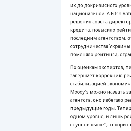
их до докризисного уровн
национальной. А Fitch Ra
решения совета директо
кредита, повысило рейтинг
последним агентством, 
сотрудничества Украины 
поменяло рейтинги, огр
По оценкам экспертов, п
завершает коррекцию ре
стабилизацией экономиче
Moody`s можно назвать за
агентств, оно избегало р
предыдущие годы. Теперь
одном уровне, и лишь рей
ступень выше",- говорит