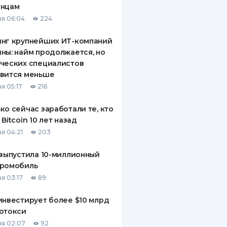
инцам
ДИТЕЛИ ПО
я 06:04
224
ВАНИЮ
инг крупнейших ИТ-компаний
РАХОВЫЕ ПОЛИСЫ
ны: найм продолжается, но
ческих специалистов
ВЫЕ КОМПАНИИ
овится меньше
 О СТРАХОВЫХ
я 05:17
216
ИЯХ
ко сейчас заработали те, кто
КА И ОПЛАТА
 Bitcoin 10 лет назад
я 04:21
203
ТЫ
 выпустила 10-миллионный
тромобиль
я 03:17
89
инвестирует более $10 млрд
отокси
я 02:07
92