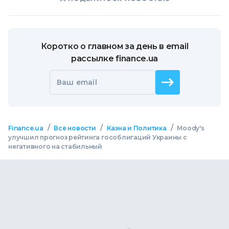
Коротко о главном за день в email
рассылке finance.ua
Ваш email
/
/
/
Finance.ua
Все новости
Казна и Политика
Moody's
улучшил прогноз рейтинга гособлигаций Украины с
негативного на стабильный