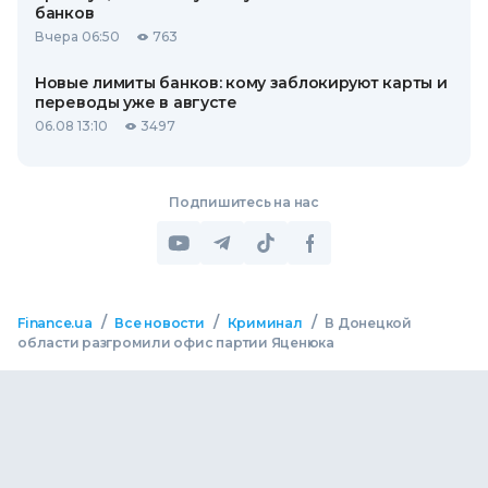
банков
Вчера 06:50
763
Новые лимиты банков: кому заблокируют карты и
переводы уже в августе
06.08 13:10
3497
Подпишитесь на нас
/
/
/
Finance.ua
Все новости
Криминал
В Донецкой
области разгромили офис партии Яценюка