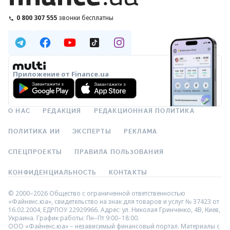
0 800 307 555
звонки бесплатны
Приложение от Finance.ua
О НАС
РЕДАКЦИЯ
РЕДАКЦИОННАЯ ПОЛИТИКА
ПОЛИТИКА ИИ
ЭКСПЕРТЫ
РЕКЛАМА
СПЕЦПРОЕКТЫ
ПРАВИЛА ПОЛЬЗОВАНИЯ
КОНФИДЕНЦИАЛЬНОСТЬ
КОНТАКТЫ
© 2000–2026 Общество с ограниченной ответственностью
«Файненс.юа», свидетельство на знак для товаров и услуг № 37423 от
16.02.2004, ЕДРПОУ 22929966. Адрес: ул. Николая Гринченко, 4В, Киев,
Украина. График работы: Пн–Пт 9:00–18:00.
ООО «Файненс.юа» – независимый финансовый портал. Материалы с