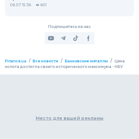
06.07 15:36
601
Подпишитесь на нас
/
/
/
Finance.ua
Все новости
Банковские металлы
Цена
золота достигла своего исторического максимума - НБУ
Место для вашей рекламы