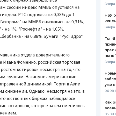
ндовых биржах завершились
Вчера 
гам сессии индекс ММВБ опустился на
ЕЖЕМЕСЯЧНЫЙ ОБЗОР
ПУТЕВО
КЕШБЭКА
СТРАХО
 а индекс РТС поднялся на 0,38% до 1
НБУ 
клиен
"Газпрома" на ММВБ снизились на 0,31%,
ПУТЕВОДИТЕЛИ ПО
ВСЕ СТ
Вчера 
- на 1%, "Роснефти" - на 1,05%,
БАНКОВСКИМ КАРТАМ
СТРАХО
 Сбербанка - на 0,88%. Бумаги "РусГидро"
Топ-5
приви
ОТЗЫВЫ
КОМПАН
преим
ачальника отдела доверительного
ныне 
ДОСТАВ
а Ивана Фоменко, российская торговая
Вчера 
 ростом котировок несмотря на то, что
КОНТАК
Новые
ым лучшим. Накануне американские
забло
аправленной динамикой. Торги в Азии
уже в
 снижении. Однако, несмотря на это, в
06.08 1
 отечественных биржах наблюдалось
Как р
ие котировок, которое затем сменилось
воен
жением.
05.08 1