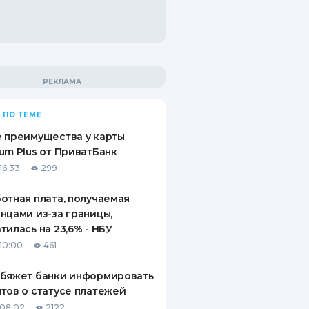
 ПО ТЕМЕ
 преимущества у карты
um Plus от ПриватБанк
16:33
299
отная плата, получаемая
нцами из-за границы,
тилась на 23,6% - НБУ
10:00
461
обяжет банки информировать
тов о статусе платежей
08:02
2122