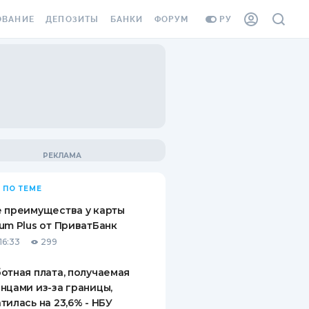
ОВАНИЕ
ДЕПОЗИТЫ
БАНКИ
ФОРУМ
РУ
ВСЕ ДЕПОЗИТЫ
ВСЕ БАНКИ
ВАНИЕ ЖИЛЬЯ ОТ
ДЕПОЗИТЫ В USD
ОТЗЫВЫ О БАНКАХ
И ШАХЕДОВ
ДЕПОЗИТЫ В EUR
МИКРОФИНАНСОВЫЕ
АХОВКА ЗАГРАНИЦУ
ОРГАНИЗАЦИИ
БОНУС К ДЕПОЗИТАМ
ОТЗЫВЫ ОБ МФО
УСЛОВИЯ АКЦИИ
Я КАРТА
 ПО ТЕМЕ
ВОПРОСЫ И ОТВЕТЫ
ОННАЯ ВИНЬЕТКА
 преимущества у карты
ДЕПОЗИТНЫЙ КАЛЬКУЛЯТОР
um Plus от ПриватБанк
Я СОТРУДНИКОВ
16:33
299
ПУТЕВОДИТЕЛИ ПО
SSISTANCE
СБЕРЕЖЕНИЯМ
отная плата, получаемая
нцами из-за границы,
ВАНИЕ ОТ
тилась на 23,6% - НБУ
ТНЫХ СЛУЧАЕВ