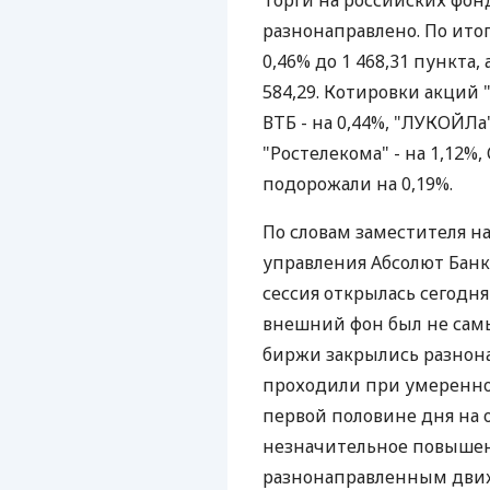
Торги на российских фо
разнонаправлено. По ито
0,46% до 1 468,31 пункта,
584,29. Котировки акций 
ВТБ - на 0,44%, "ЛУКОЙЛа" 
"Ростелекома" - на 1,12%,
подорожали на 0,19%.
По словам заместителя н
управления Абсолют Банк
сессия открылась сегодня
внешний фон был не сам
биржи закрылись разнон
проходили при умеренном
первой половине дня на
незначительное повышен
разнонаправленным дви