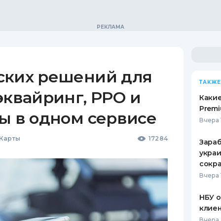
ских решений для
ТАКЖЕ
эквайринг, РРО и
Какие
Premi
ы в одном сервисе
Вчера 
 Карты
17284
Зараб
украи
сокра
Вчера 
НБУ 
клиен
Вчера 