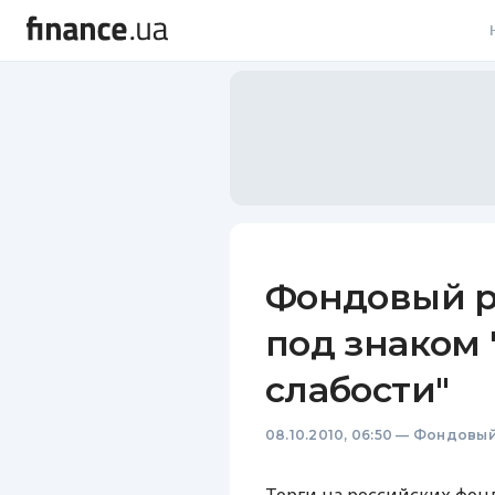
В
В
Л
А
Н
Фондовый ры
С
под знаком
П
слабости"
Т
08.10.2010, 06:50
—
Фондовый
Р