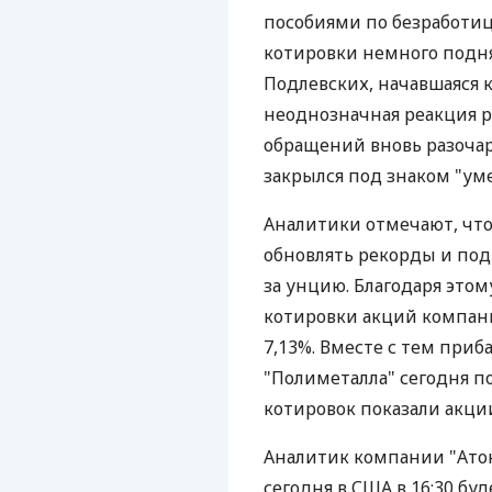
пособиями по безработице
котировки немного подня
Подлевских, начавшаяся 
неоднозначная реакция 
обращений вновь разочар
закрылся под знаком "ум
Аналитики отмечают, что
обновлять рекорды и под
за унцию. Благодаря это
котировки акций компан
7,13%. Вместе с тем при
"Полиметалла" сегодня п
котировок показали акции
Аналитик компании "Атон
сегодня в США в 16:30 бу