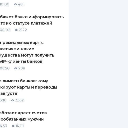
10:00
461
ДИТЕЛИ ПО
ВАНИЮ
обяжет банки информировать
тов о статусе платежей
РАХОВЫЕ ПОЛИСЫ
08:02
2122
ВЫЕ КОМПАНИИ
 премиальных карт с
легиями: какие
 О СТРАХОВЫХ
ИЯХ
ущества могут получить
VIP-клиенты банков
КА И ОПЛАТА
06:50
798
ТЫ
 лимиты банков: кому
кируют карты и переводы
 августе
3:10
3662
аботает арест счетов
нообязанных мужчин
6:33
14211