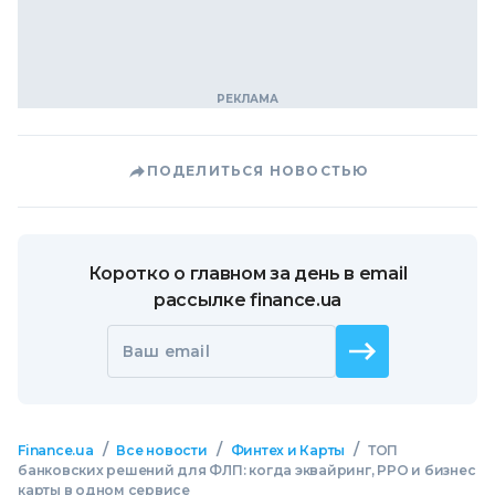
ПОДЕЛИТЬСЯ НОВОСТЬЮ
Коротко о главном за день в email
рассылке finance.ua
Ваш email
/
/
/
Finance.ua
Все новости
Финтех и Карты
ТОП
банковских решений для ФЛП: когда эквайринг, РРО и бизнес
карты в одном сервисе