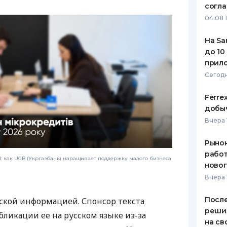
согл
04.08 
На Sa
до 10
прил
Сегодн
Ferre
добыч
Вчера 
Рынок
работ
 как UGB (Укргазбанк) наращивает поддержку малого бизнеса
ново
Вчера 
После
ской информацией. Спонсор текста
реши
бликации ее на русском языке из-за
на св