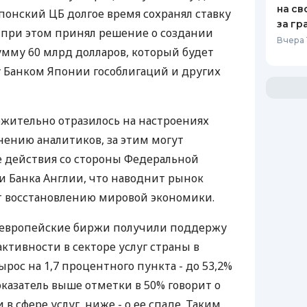
на св
японский ЦБ долгое время сохранял ставку
за гр
р при этом принял решение о создании
Вчера 
умму 60 млрд долларов, который будет
у Банком Японии гособлигаций и других
жительно отразилось на настроениях
мнению аналитиков, за этим могут
е действия со стороны Федеральной
 Банка Англии, что наводнит рынок
 восстановлению мировой экономики.
в европейские биржи получили поддержу
ктивности в секторе услуг страны в
ырос на 1,7 процентного пункта - до 53,2%
оказатель выше отметки в 50% говорит о
в сфере услуг, ниже - о ее спаде. Таким