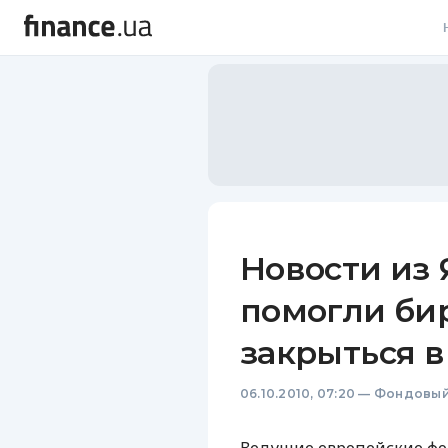
В
В
Л
А
Н
Новости из
С
помогли би
П
закрыться в
Т
06.10.2010, 07:20
—
Фондовый
Р