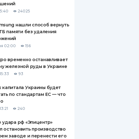
ашений
15:40
24025
msung нашли способ вернуть
 ГБ памяти без удаления
ожений
я 02:00
156
xpo временно останавливает
у железной руды в Украине
15:33
93
 капитала Украины будет
ать по стандартам ЕС — что
го
13:21
240
 удара рф «Эпицентр»
л остановить производство
оем заводе и перенести его