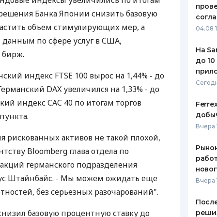
ндовые индексы увеличились по итогам
пров
 решения Банка Японии снизить базовую
ЕЖЕМЕСЯЧНЫЙ ОБЗОР
ПУТЕВО
согл
КЕШБЭКА
СТРАХО
растить объем стимулирующих мер, а
04.08 
 данным по сфере услуг в США,
ПУТЕВОДИТЕЛИ ПО
ВСЕ СТ
На Sa
 бирж.
БАНКОВСКИМ КАРТАМ
до 10
СТРАХО
прил
ский индекс FTSE 100 вырос на 1,44% - до
ОТЗЫВЫ
Сегодн
 Германский DAX увеличился на 1,33% - до
КОМПАН
ский индекс CAC 40 по итогам торгов
Ferre
ДОСТАВ
добыч
 пункта.
Вчера 
КОНТАК
я рискованных активов не такой плохой,
Рынок
нтству Bloomberg глава отдела по
работ
акций германского подразделения
ново
кус Штайнбайс. - Мы можем ожидать еще
Вчера 
тностей, без серьезных разочарований".
После
снизил базовую процентную ставку до
реши