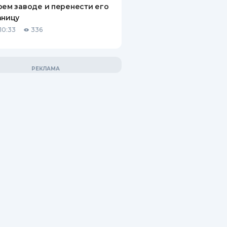
оем заводе и перенести его
аницу
10:33
336