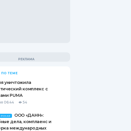
 ПО ТЕМЕ
ия уничтожила
тический комплекс с
рами PUMA
я 06:44
54
ООО «ДАНН»:
ЕРСКАЯ
ные дела, комплаенс и
ерка международных