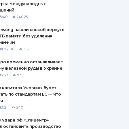
ерка международных
ДИТЕЛИ ПО
ашений
ВАНИЮ
15:40
24025
РАХОВЫЕ ПОЛИСЫ
msung нашли способ вернуть
 ГБ памяти без удаления
ВЫЕ КОМПАНИИ
ожений
 О СТРАХОВЫХ
я 02:00
156
ИЯХ
xpo временно останавливает
КА И ОПЛАТА
у железной руды в Украине
15:33
93
ТЫ
 капитала Украины будет
ать по стандартам ЕС — что
го
13:21
240
 удара рф «Эпицентр»
л остановить производство