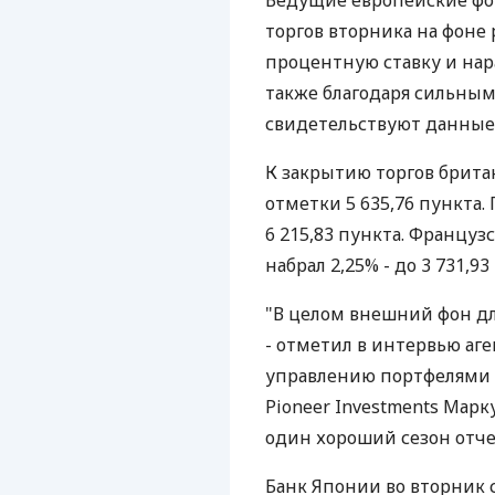
Ведущие европейские фо
торгов вторника на фоне
процентную ставку и на
также благодаря сильным
свидетельствуют данные
К закрытию торгов британ
отметки 5 635,76 пункта.
6 215,83 пункта. Француз
набрал 2,25% - до 3 731,93
"В целом внешний фон дл
- отметил в интервью аге
управлению портфелями 
Pioneer Investments Мар
один хороший сезон отче
Банк Японии во вторник 