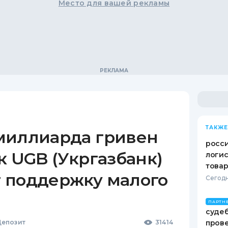
Место для вашей рекламы
ТАКЖЕ
миллиарда гривен
росс
к UGB (Укргазбанк)
логис
това
 поддержку малого
Сегодн
ПАРТН
судеб
епозит
31414
пров