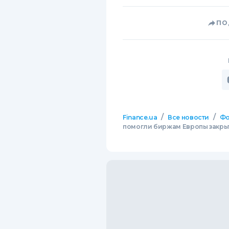
ПО
/
/
Finance.ua
Все новости
Фо
помогли биржам Европы закры