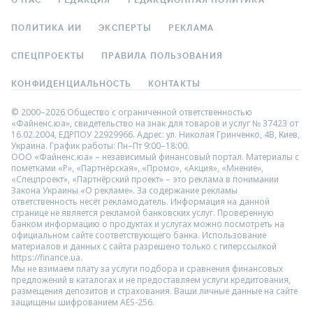
О НАС
РЕДАКЦИЯ
РЕДАКЦИОННАЯ ПОЛИТИКА
ПОЛИТИКА ИИ
ЭКСПЕРТЫ
РЕКЛАМА
СПЕЦПРОЕКТЫ
ПРАВИЛА ПОЛЬЗОВАНИЯ
КОНФИДЕНЦИАЛЬНОСТЬ
КОНТАКТЫ
© 2000–2026 Общество с ограниченной ответственностью
«Файненс.юа», свидетельство на знак для товаров и услуг № 37423 от
16.02.2004, ЕДРПОУ 22929966. Адрес: ул. Николая Гринченко, 4В, Киев,
Украина. График работы: Пн–Пт 9:00–18:00.
ООО «Файненс.юа» – независимый финансовый портал. Материалы с
пометками «Р», «Партнёрская», «Промо», «Акция», «Мнение»,
«Спецпроект», «Партнёрский проект» – это реклама в понимании
Закона Украины «О рекламе». За содержание рекламы
ответственность несёт рекламодатель. Информация на данной
странице не является рекламой банковских услуг. Проверенную
банком информацию о продуктах и услугах можно посмотреть на
официальном сайте соответствующего банка. Использование
материалов и данных с сайта разрешено только с гиперссылкой
https://finance.ua.
Мы не взимаем плату за услуги подбора и сравнения финансовых
предложений в каталогах и не предоставляем услуги кредитования,
размещения депозитов и страхования. Ваши личные данные на сайте
защищены шифрованием AES-256.