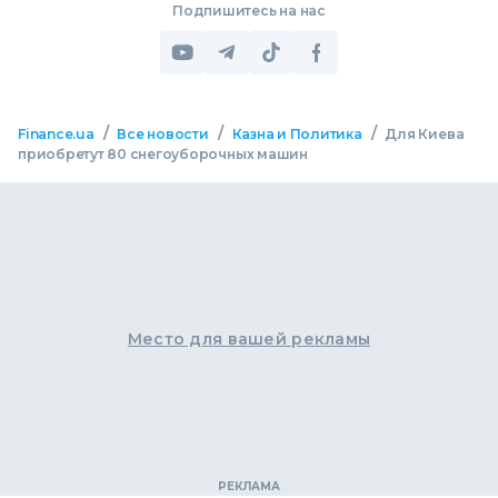
Подпишитесь на нас
/
/
/
Finance.ua
Все новости
Казна и Политика
Для Киева
приобретут 80 снегоуборочных машин
Место для вашей рекламы