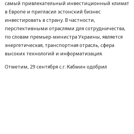
самый привлекательный инвестиционный климат
в Европе и пригласил эстонский бизнес
инвестировать в страну. В частности,
перспективными отраслями для сотрудничества,
по словам премьер-министра Украины, является
энергетическая, транспортная отрасль, сфера
высоких технологий и информатизация.
Отметим, 29 сентября с.г. Кабмин одобрил
концепцию Государственной целевой
экономической программы развития
инвестиционной деятельности на 2011-2015 гг.
Как предусмотрено концепцией, целью
программы является создание условий для
активизации инвестиционной деятельности,
направленной на модернизацию реального