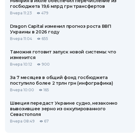
Минфин в июле обеспечил перечисление из
госбюджета 19,6 млрд грн трансфертов
Вчера 11:23
479
Dragon Capital изменил прогноз роста ВВП
Украины в 2026 году
Вчера 11:04
655
Таможня готовит запуск новой системы: что
изменится
Вчера 10:12
900
За 7 месяцев в общий фонд госбюджета
поступило более 2 трлн грн (инфографика)
Вчера 10:00
165
Швеция передаст Украине судно, незаконно
вывозившее зерно из оккупированного
Севастополя
Вчера 08:49
67