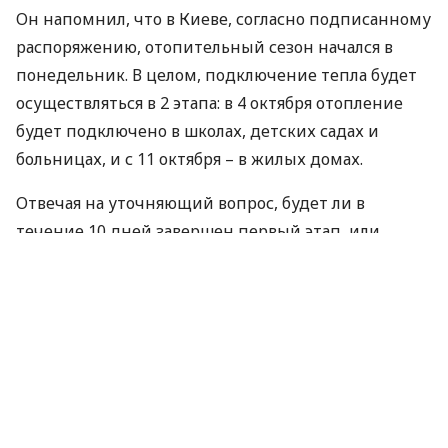
Он напомнил, что в Киеве, согласно подписанному
распоряжению, отопительный сезон начался в
понедельник. В целом, подключение тепла будет
осуществляться в 2 этапа: в 4 октября отопление
будет подключено в школах, детских садах и
больницах, и с 11 октября – в жилых домах.
Отвечая на уточняющий вопрос, будет ли в
течение 10 дней завершен первый этап, или
подключение тепла в целом, А.Голеня заявил: "Нет,
это уже все".
Он отметил, что на сегодняшний день есть
определенные проблемы с расчетами по
коммунальным услугам, однако вопрос о срыве
отопительного сезона не стоит. А.Голеня также
напомнил, что в Киеве до 15 сентября было