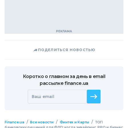
ПОДЕЛИТЬСЯ НОВОСТЬЮ
Коротко о главном за день в email
рассылке finance.ua
Ваш email
/
/
/
Finance.ua
Все новости
Финтех и Карты
ТОП
банковских решений для ФЛП: когда эквайринг, РРО и бизнес