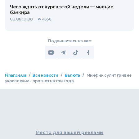
Чего ждать от курса этой недели — мнение
банкира
03.08 10:00
4558
Подпишитесь на нас
/
/
/
Finance.ua
Все новости
Валюта
Минфин сулит гривне
укрепление - прогноз на три года
Место для вашей рекламы