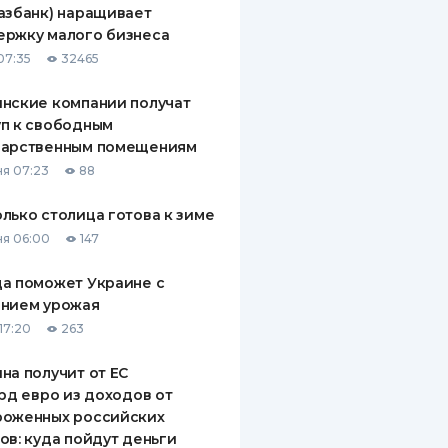
азбанк) наращивает
ДИТЕЛИ ПО
ержку малого бизнеса
ВАНИЮ
07:35
32465
РАХОВЫЕ ПОЛИСЫ
нские компании получат
п к свободным
ВЫЕ КОМПАНИИ
дарственным помещениям
 О СТРАХОВЫХ
я 07:23
88
ИЯХ
лько столица готова к зиме
КА И ОПЛАТА
я 06:00
147
ТЫ
а поможет Украине с
ением урожая
17:20
263
на получит от ЕС
лрд евро из доходов от
роженных российских
ов: куда пойдут деньги