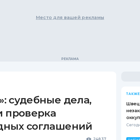
Место для вашей рекламы
ТАКЖЕ
: судебные дела,
Швеци
и проверка
незак
оккуп
дных соглашений
Сегодн
24837
ПАРТН