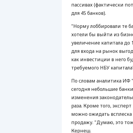
пассивах (фактически по
для 45 банков).
"Норму лоббировали те б
хотели бы выйти из бизне
увеличение капитала до 1
для входа на рынок выго
как инвестиции в него 
требуемого НБУ капитала"
По словам аналитика ИФ 
сегодня небольшие банки 
изменения законодательс
раза. Кроме того, экспер
можно ожидать всплеска 
продажу. "Думаю, это то
Кернеш.