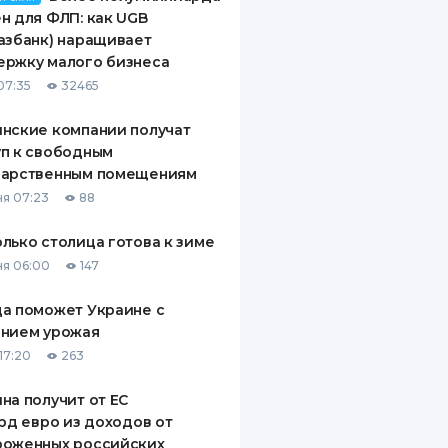
н для ФЛП: как UGB
азбанк) наращивает
ержку малого бизнеса
07:35
32465
нские компании получат
п к свободным
дарственным помещениям
я 07:23
88
лько столица готова к зиме
я 06:00
147
а поможет Украине с
ением урожая
17:20
263
на получит от ЕС
лрд евро из доходов от
роженных российских