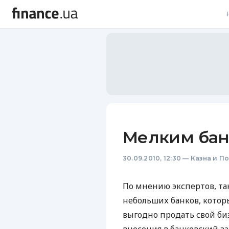
В
В
Л
А
Н
Мелким бан
С
30.09.2010, 12:30
—
Казна и П
П
Т
По мнению экспертов, та
небольших банков, которы
Р
выгодно продать свой би