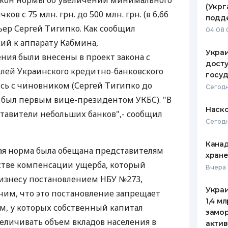
закон нормы об увеличении минимального
(Укрг
ов с 75 млн. грн. до 500 млн. грн. (в 6,66
ЕЖЕМЕСЯЧНЫЙ ОБЗОР
ПУТЕВО
подд
КЕШБЭКА
СТРАХО
ьер Сергей Тигипко. Как сообщил
04.08 
ий к аппарату Кабмина,
ПУТЕВОДИТЕЛИ ПО
ВСЕ СТ
Украи
ия были внесены в проект закона с
БАНКОВСКИМ КАРТАМ
досту
СТРАХО
лей Украинского кредитно-банковского
госу
ись с чиновником (Сергей Тигипко до
ОТЗЫВЫ
Сегодн
КОМПАН
 был первым вице-президентом УКБС). "В
Наско
тавители небольших банков",- сообщил
ДОСТАВ
Сегодн
КОНТАК
Канад
ая норма была обещана представителям
хран
стве компенсации ущерба, который
Вчера 
изнесу постановлением НБУ №273,
Украи
им, что это постановление запрещает
1,4 м
м, у которых собственный капитал
замо
увеличивать объем вкладов населения в
актив