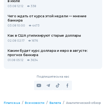
в июле
03.08 12:12
338
Чего ждать от курса этой недели — мнение
банкира
03.08 10:00
4473
Как в США утилизируют старые доллары
02.08 02:17
1676
Каким будет курс доллара и евро в августе:
прогноз банкира
01.08 05:12
3634
Подпишитесь на нас
/
/
/
Finance.ua
Все новости
Валюта
Аналитический обзор