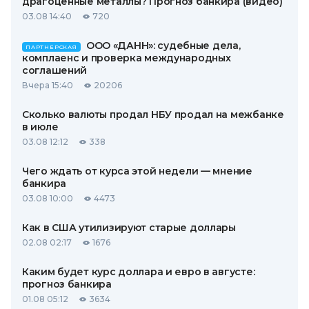
драгоценные металлы? Прогноз банкира (видео)
03.08 14:40
720
ООО «ДАНН»: судебные дела,
ПАРТНЕРСКАЯ
комплаенс и проверка международных
соглашений
Вчера 15:40
20206
Сколько валюты продал НБУ продал на межбанке
в июле
03.08 12:12
338
Чего ждать от курса этой недели — мнение
банкира
03.08 10:00
4473
Как в США утилизируют старые доллары
02.08 02:17
1676
Каким будет курс доллара и евро в августе:
прогноз банкира
01.08 05:12
3634