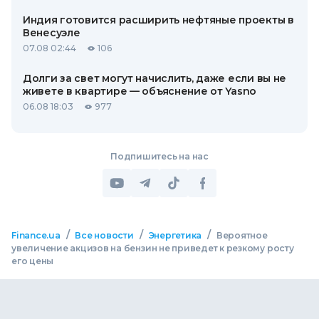
Индия готовится расширить нефтяные проекты в
Венесуэле
07.08 02:44
106
Долги за свет могут начислить, даже если вы не
живете в квартире — объяснение от Yasno
06.08 18:03
977
Подпишитесь на нас
/
/
/
Finance.ua
Все новости
Энергетика
Вероятное
увеличение акцизов на бензин не приведет к резкому росту
его цены