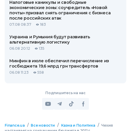
Налоговые каникулы и свободные
экономические зоны: соучредитель «Новой
почты» призвал снять ограничения с бизнеса
после российских атак
07.08 08:37
183
Украина и Румыния будут развивать
альтернативную логистику
06.08 20:12
135
Минфин в июле обеспечил перечисление из
госбюджета 19,6 млрд грн трансфертов
06.08 11:23
558
Подпишитесь на нас
/
/
/
Finance.ua
Все новости
Казна и Политика
Чехия
настаивает на сокращении бюджета в 2011 г.