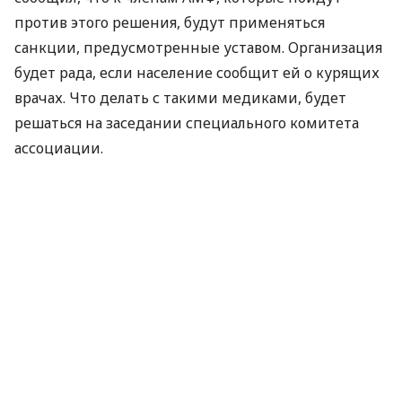
против этого решения, будут применяться
санкции, предусмотренные уставом. Организация
будет рада, если население сообщит ей о курящих
врачах. Что делать с такими медиками, будет
решаться на заседании специального комитета
ассоциации.
По официальным данным, на Филиппинах
насчитывается 17,3 млн. курильщиков. Курят около
28% жителей страны старше 15 лет, в том числе и
президент Бенигно Акино. По его словам, вредная
привычка помогает ему справиться со стрессом на
работе.
По материалам:
K2Kapital