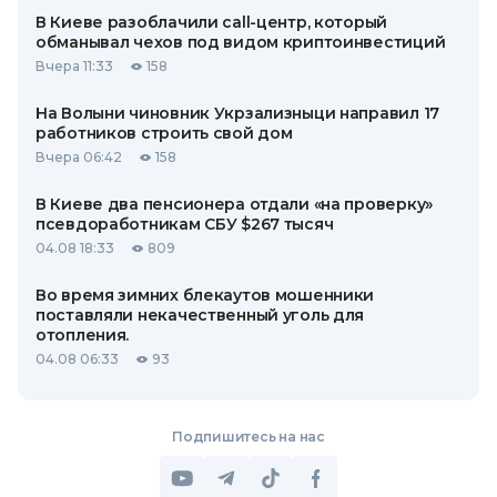
В Киеве разоблачили call-центр, который
обманывал чехов под видом криптоинвестиций
Вчера 11:33
158
На Волыни чиновник Укрзализныци направил 17
работников строить свой дом
Вчера 06:42
158
В Киеве два пенсионера отдали «на проверку»
псевдоработникам СБУ $267 тысяч
04.08 18:33
809
Во время зимних блекаутов мошенники
поставляли некачественный уголь для
отопления.
04.08 06:33
93
Подпишитесь на нас