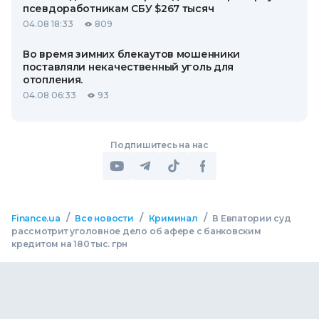
псевдоработникам СБУ $267 тысяч
04.08 18:33
809
Во время зимних блекаутов мошенники
поставляли некачественный уголь для
отопления.
04.08 06:33
93
Подпишитесь на нас
/
/
/
Finance.ua
Все новости
Криминал
В Евпатории суд
рассмотрит уголовное дело об афере с банковским
кредитом на 180 тыс. грн