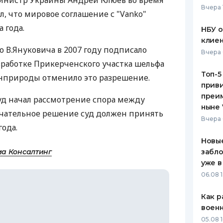
нистр Украины Андрей Клюев во время
Вчера 
, что мировое соглашение с "Vаnko"
ЕЖЕМЕСЯЧНЫЙ ОБЗОР
ПУТЕВО
КЕШБЭКА
СТРАХО
 года.
НБУ 
клиен
ПУТЕВОДИТЕЛИ ПО
ВСЕ СТ
 В.Януковича в 2007 году подписало
Вчера 
БАНКОВСКИМ КАРТАМ
азработке Прикерченского участка шельфа
СТРАХО
Топ-5
инприроды отменило это разрешение.
приви
ОТЗЫВЫ
КОМПАН
преим
уд начал рассмотрение спора между
ныне 
нчательное решение суд должен принять
ДОСТАВ
Вчера 
года.
КОНТАК
Новые
а Консалтинг
забло
уже в
06.08 1
Как р
воен
05.08 1