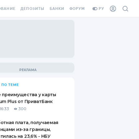
ОВАНИЕ
ДЕПОЗИТЫ
БАНКИ
ФОРУМ
РУ
ВСЕ ДЕПОЗИТЫ
ВСЕ БАНКИ
ВАНИЕ ЖИЛЬЯ ОТ
ДЕПОЗИТЫ В USD
ОТЗЫВЫ О БАНКАХ
И ШАХЕДОВ
ДЕПОЗИТЫ В EUR
МИКРОФИНАНСОВЫЕ
АХОВКА ЗАГРАНИЦУ
ОРГАНИЗАЦИИ
БОНУС К ДЕПОЗИТАМ
ОТЗЫВЫ ОБ МФО
УСЛОВИЯ АКЦИИ
Я КАРТА
 ПО ТЕМЕ
ВОПРОСЫ И ОТВЕТЫ
ОННАЯ ВИНЬЕТКА
 преимущества у карты
ДЕПОЗИТНЫЙ КАЛЬКУЛЯТОР
um Plus от ПриватБанк
Я СОТРУДНИКОВ
16:33
300
ПУТЕВОДИТЕЛИ ПО
SSISTANCE
СБЕРЕЖЕНИЯМ
отная плата, получаемая
нцами из-за границы,
ВАНИЕ ОТ
тилась на 23,6% - НБУ
ТНЫХ СЛУЧАЕВ