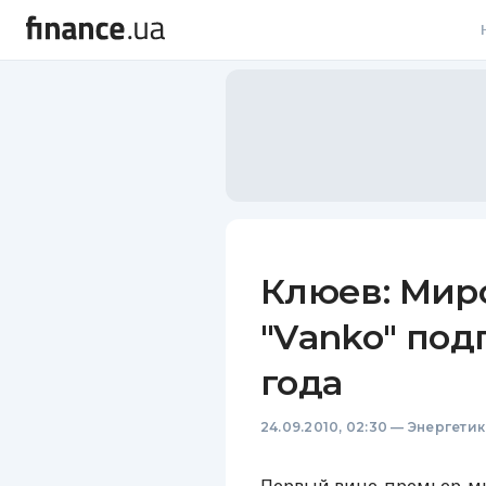
В
В
Л
А
Н
Клюев: Мир
С
"Vаnko" под
П
года
Т
24.09.2010, 02:30
—
Энергетик
Р