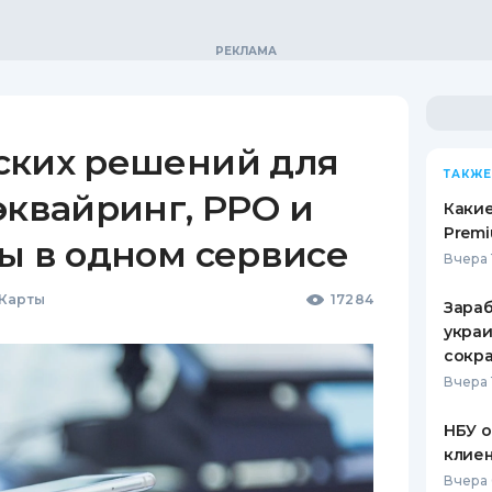
ских решений для
ТАКЖЕ
эквайринг, РРО и
Какие
Premi
ы в одном сервисе
Вчера 
 Карты
17284
Зараб
украи
сокра
Вчера 
НБУ 
клиен
Вчера 