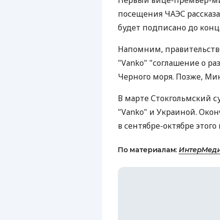
Первый вице-премьер-ми
посещения ЧАЭС рассказал
будет подписано до конца
Напомним, правительство
"Vаnko" "соглашение о р
Черного моря. Позже, М
В марте Стокгольмский с
"Vаnko" и Украиной. Око
в сентябре-октябре этого 
По материалам:
ИнтерМеди