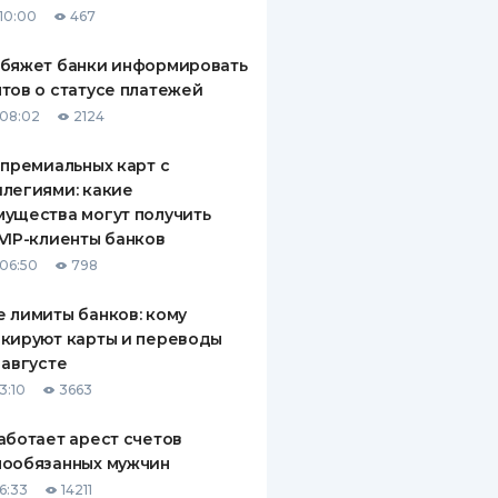
10:00
467
ДИТЕЛИ ПО
ВАНИЮ
обяжет банки информировать
тов о статусе платежей
РАХОВЫЕ ПОЛИСЫ
08:02
2124
ВЫЕ КОМПАНИИ
 премиальных карт с
легиями: какие
 О СТРАХОВЫХ
ИЯХ
ущества могут получить
VIP-клиенты банков
КА И ОПЛАТА
06:50
798
ТЫ
 лимиты банков: кому
кируют карты и переводы
 августе
3:10
3663
аботает арест счетов
нообязанных мужчин
6:33
14211