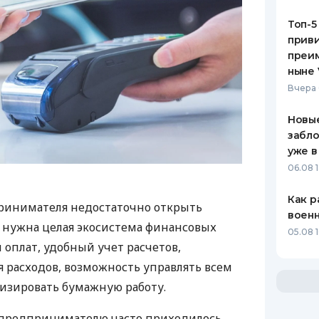
Топ-5
приви
преим
ныне 
Вчера 
Новые
забло
уже в
06.08 1
Как р
ринимателя недостаточно открыть
воен
у нужна целая экосистема финансовых
05.08 1
 оплат, удобный учет расчетов,
 расходов, возможность управлять всем
изировать бумажную работу.
д предпринимателю часто приходилось