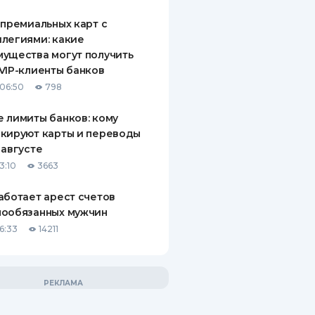
 премиальных карт с
легиями: какие
ущества могут получить
VIP-клиенты банков
06:50
798
 лимиты банков: кому
кируют карты и переводы
 августе
3:10
3663
аботает арест счетов
нообязанных мужчин
6:33
14211