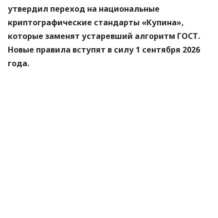
утвердил переход на национальные
криптографические стандарты «Купина»,
которые заменят устаревший алгоритм ГОСТ.
Новые правила вступят в силу 1 сентября 2026
года.
Об этом
сообщили
в Министерстве цифровой
трансформации.
«Купина» — украинский криптографический
алгоритм, который будет использоваться для
защиты квалифицированных электронных
подписей (КЭП).
Что изменится для пользователей
Старые КЭП работают дальше. Переживать
и срочно бежать перевыпускать ключи не