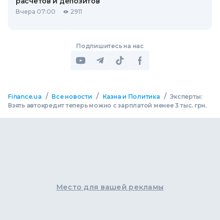
расчетов и депозитов
Вчера 07:00
2911
Подпишитесь на нас
/
/
/
Finance.ua
Все новости
Казна и Политика
Эксперты:
Взять автокредит теперь можно с зарплатой менее 3 тыс. грн.
Место для вашей рекламы