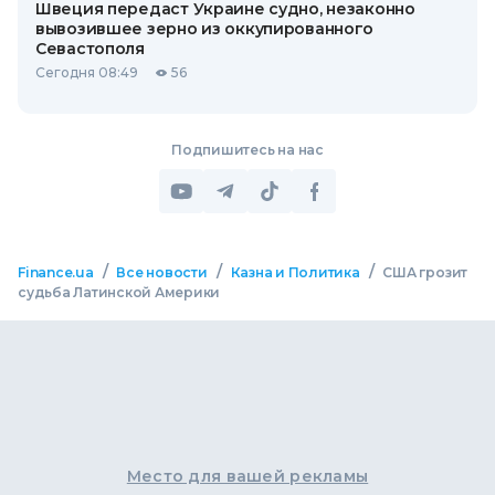
Швеция передаст Украине судно, незаконно
вывозившее зерно из оккупированного
Севастополя
Сегодня 08:49
56
Подпишитесь на нас
/
/
/
Finance.ua
Все новости
Казна и Политика
США грозит
судьба Латинской Америки
Место для вашей рекламы