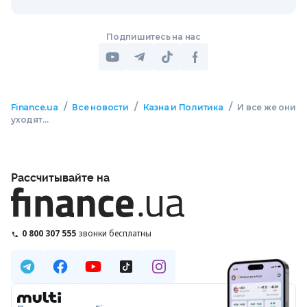
Подпишитесь на нас
/
/
/
Finance.ua
Все новости
Казна и Политика
И все же они
уходят…
Рассчитывайте на
0 800 307 555
звонки бесплатны