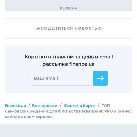
ПОДЕЛИТЬСЯ НОВОСТЬЮ
Коротко о главном за день в email
рассылке finance.ua
Ваш email
/
/
/
Finance.ua
Все новости
Финтех и Карты
ТОП
банковских решений для ФЛП: когда эквайринг, РРО и бизнес
карты в одном сервисе