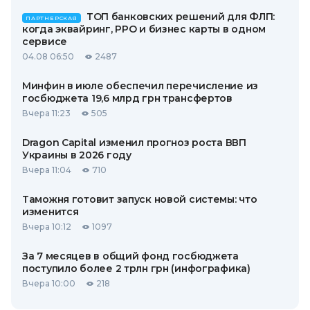
ТОП банковских решений для ФЛП:
ПАРТНЕРСКАЯ
когда эквайринг, РРО и бизнес карты в одном
сервисе
04.08 06:50
2487
Минфин в июле обеспечил перечисление из
госбюджета 19,6 млрд грн трансфертов
Вчера 11:23
505
Dragon Capital изменил прогноз роста ВВП
Украины в 2026 году
Вчера 11:04
710
Таможня готовит запуск новой системы: что
изменится
Вчера 10:12
1097
За 7 месяцев в общий фонд госбюджета
поступило более 2 трлн грн (инфографика)
Вчера 10:00
218