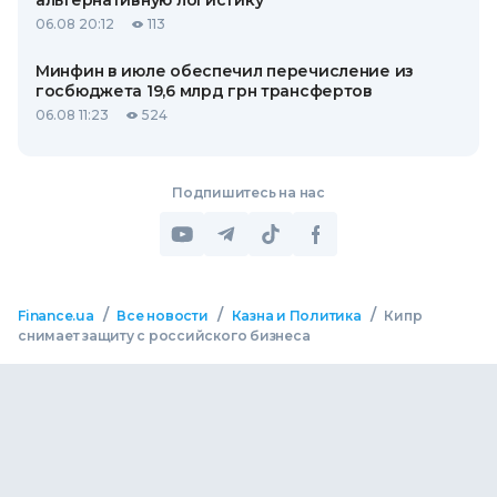
альтернативную логистику
06.08 20:12
113
Минфин в июле обеспечил перечисление из
госбюджета 19,6 млрд грн трансфертов
06.08 11:23
524
Подпишитесь на нас
/
/
/
Finance.ua
Все новости
Казна и Политика
Кипр
снимает защиту с российского бизнеса