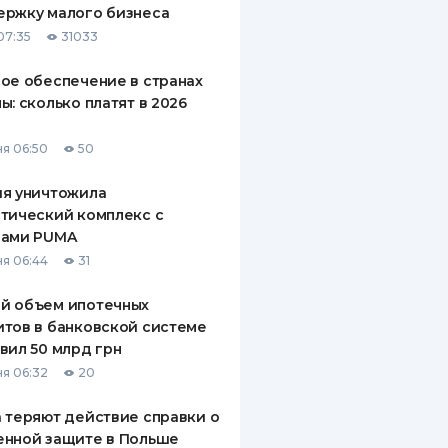
ержку малого бизнеса
ДИТЕЛИ ПО
07:35
31033
ВАНИЮ
ое обеспечение в странах
РАХОВЫЕ ПОЛИСЫ
ы: сколько платят в 2026
ВЫЕ КОМПАНИИ
я 06:50
50
 О СТРАХОВЫХ
ИЯХ
ия уничтожила
тический комплекс с
КА И ОПЛАТА
рами PUMA
я 06:44
31
ТЫ
й объем ипотечных
тов в банковской системе
вил 50 млрд грн
я 06:32
20
 теряют действие справки о
енной защите в Польше