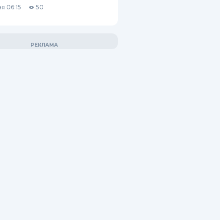
я 06:15
50