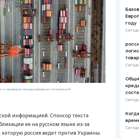
Базов
Европ
году
Сегодн
росс
логис
това
Сегодн
Общи
креди
нс и проверка международных соглашений
соста
Сегодн
Когда
ской информацией. Спонсор текста
врем
бликации ее на русском языке из-за
Сегодн
которую россия ведет против Украины.