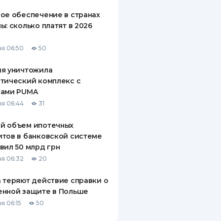
ое обеспечение в странах
ы: сколько платят в 2026
я 06:50
50
ия уничтожила
тический комплекс с
рами PUMA
я 06:44
31
й объем ипотечных
тов в банковской системе
вил 50 млрд грн
я 06:32
20
 теряют действие справки о
енной защите в Польше
я 06:15
50