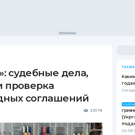
ТАКЖЕ
: судебные дела,
Каким
и проверка
годах
Сегодн
дных соглашений
ПАРТН
гриве
23578
(Укрг
подд
04.08 