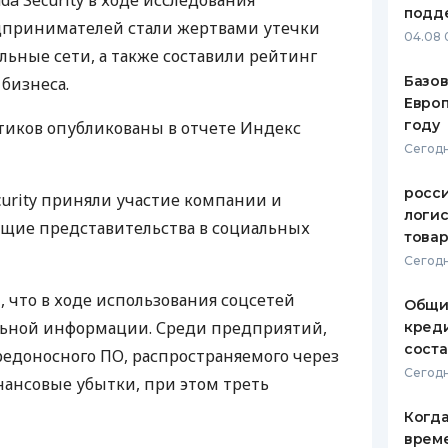
a Security в ходе исследования
подд
едпринимателей стали жертвами утечки
ЕЖЕМЕСЯЧНЫЙ ОБЗОР
ПУТЕВО
04.08 
КЕШБЭКА
СТРАХО
ьные сети, а также составили рейтинг
Базов
бизнеса.
ПУТЕВОДИТЕЛИ ПО
ВСЕ СТ
Европ
БАНКОВСКИМ КАРТАМ
году
тиков опубликованы в отчете Индекс
СТРАХО
Сегодн
ОТЗЫВЫ
КОМПАН
росс
curity приняли участие компании и
логис
ие представительства в социальных
ДОСТАВ
това
Сегодн
КОНТАК
 что в ходе использования соцсетей
Общи
ьной информации. Среди предприятий,
креди
соста
редоносного ПО, распространяемого через
Сегодн
нансовые убытки, при этом треть
Когда
врем