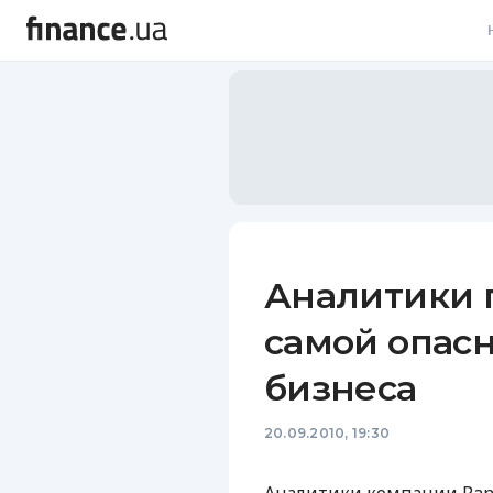
В
В
Л
А
Н
Аналитики 
С
самой опас
П
бизнеса
Т
20.09.2010, 19:30
Р