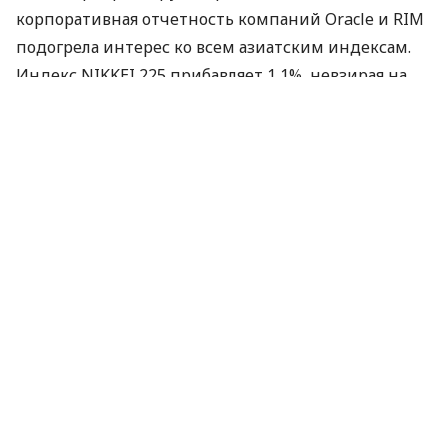
корпоративная отчетность компаний Oracle и RIM
подогрела интерес ко всем азиатским индексам.
Индекс NIKKEI 225 прибавляет 1,1%, невзирая на
решение правительства Японии уйти в отставку.
Участники рынка сегодня ожидают информации о
состоянии баланса текущих операций стран
Еврозоны за июль, а также публикации индекса
потребительских цен в США за август. До конца
дня на рынке останутся покупатели, что позволит
украинским фондовым индексам вырасти на 1,5%.
По материалам:
xDirect
ПОДЕЛИТЬСЯ НОВОСТЬЮ