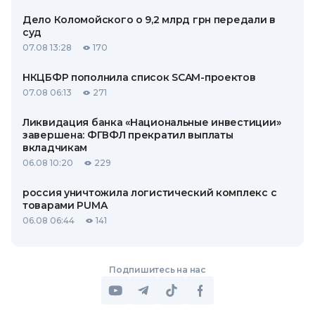
Дело Коломойского о 9,2 млрд грн передали в
суд
07.08 13:28
170
НКЦБФР пополнила список SCAM-проектов
07.08 06:13
271
Ликвидация банка «Национальные инвестиции»
завершена: ФГВФЛ прекратил выплаты
вкладчикам
06.08 10:20
229
россия уничтожила логистический комплекс с
товарами PUMA
06.08 06:44
141
Подпишитесь на нас