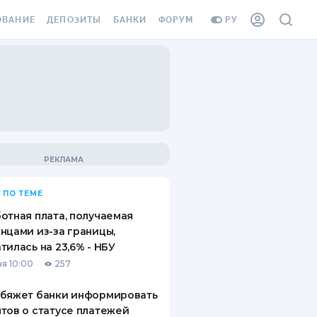
ОВАНИЕ
ДЕПОЗИТЫ
БАНКИ
ФОРУМ
РУ
ВСЕ ДЕПОЗИТЫ
ВСЕ БАНКИ
ВАНИЕ ЖИЛЬЯ ОТ
ДЕПОЗИТЫ В USD
ОТЗЫВЫ О БАНКАХ
И ШАХЕДОВ
ДЕПОЗИТЫ В EUR
МИКРОФИНАНСОВЫЕ
АХОВКА ЗАГРАНИЦУ
ОРГАНИЗАЦИИ
БОНУС К ДЕПОЗИТАМ
ОТЗЫВЫ ОБ МФО
УСЛОВИЯ АКЦИИ
Я КАРТА
 ПО ТЕМЕ
ВОПРОСЫ И ОТВЕТЫ
ОННАЯ ВИНЬЕТКА
отная плата, получаемая
ДЕПОЗИТНЫЙ КАЛЬКУЛЯТОР
нцами из-за границы,
Я СОТРУДНИКОВ
тилась на 23,6% - НБУ
ПУТЕВОДИТЕЛИ ПО
я 10:00
257
SSISTANCE
СБЕРЕЖЕНИЯМ
обяжет банки информировать
ВАНИЕ ОТ
тов о статусе платежей
ТНЫХ СЛУЧАЕВ