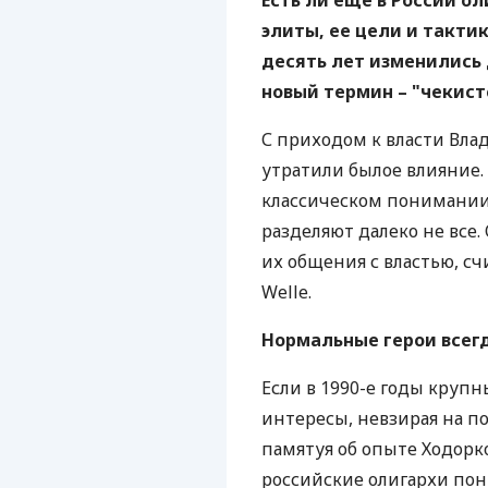
Есть ли еще в России ол
элиты, ее цели и такти
десять лет изменились
новый термин – "чекист
С приходом к власти Вла
утратили былое влияние. 
классическом понимании э
разделяют далеко не все.
их общения с властью, с
Welle.
Нормальные герои всегд
Если в 1990-е годы круп
интересы, невзирая на п
памятуя об опыте Ходорко
российские олигархи пон