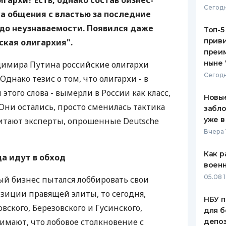
игархи? Есть, однако состав бизнес-
Сегодн
ка общения с властью за последние
ЕЖЕМЕСЯЧНЫЙ ОБЗОР
ПУТЕВО
КЕШБЭКА
СТРАХО
 до неузнаваемости. Появился даже
Топ-5
приви
ская олигархия".
ПУТЕВОДИТЕЛИ ПО
ВСЕ СТ
преим
БАНКОВСКИМ КАРТАМ
ныне 
димира Путина российские олигархи
СТРАХО
Сегодн
Однако тезис о том, что олигархи - в
ОТЗЫВЫ
того слова - вымерли в России как класс,
КОМПАН
Новые
 Они остались, просто сменилась тактика
забло
ДОСТАВ
уже в
читают эксперты, опрошенные Deutsche
Вчера 
КОНТАК
Как р
а идут в обход
воен
05.08 1
ный бизнес пытался лоббировать свои
озиции правящей элиты, то сегодня,
НБУ п
вского, Березовского и Гусинского,
для б
имают, что лобовое столкновение с
депо