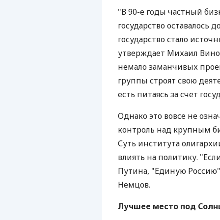
"В 90-е годы частный биз
государство оставалось д
государство стало источн
утверждает Михаил Виног
немало заманчивых прое
группы строят свою деяте
есть питаясь за счет госуд
Однако это вовсе не озна
контроль над крупным б
Суть института олигархи
влиять на политику. "Есл
Путина, "Единую Россию",
Немцов.
Лучшее место под Солнц