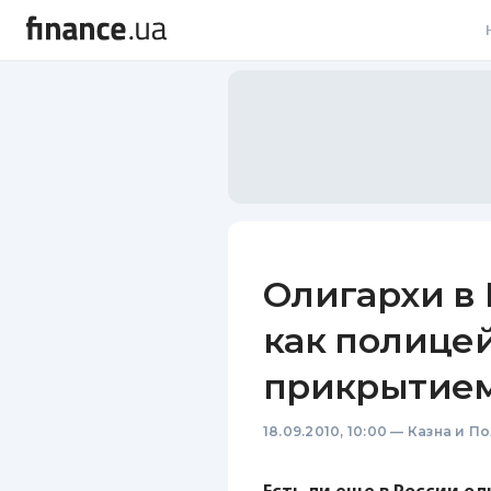
В
В
Л
А
Н
Олигархи в 
С
как полице
П
прикрытие
Т
18.09.2010, 10:00
—
Казна и П
Р