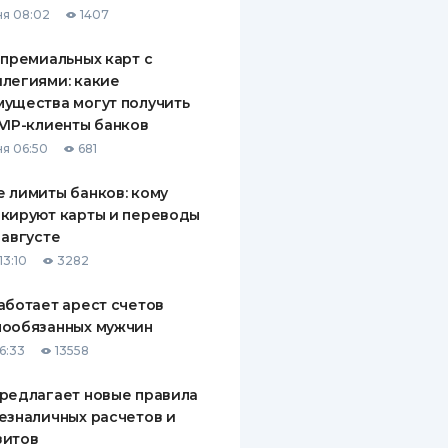
я 08:02
1407
ДИТЕЛИ ПО
ВАНИЮ
 премиальных карт с
легиями: какие
РАХОВЫЕ ПОЛИСЫ
ущества могут получить
VIP-клиенты банков
ВЫЕ КОМПАНИИ
я 06:50
681
 О СТРАХОВЫХ
ИЯХ
 лимиты банков: кому
кируют карты и переводы
КА И ОПЛАТА
 августе
13:10
3282
ТЫ
аботает арест счетов
нообязанных мужчин
6:33
13558
редлагает новые правила
езналичных расчетов и
зитов