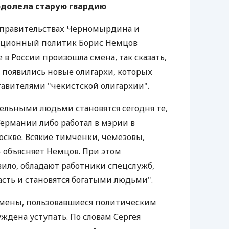
одолела старую гвардию
правительствах Черномырдина и
иционный политик Борис Немцов
 в России произошла смена, так сказать,
е появились новые олигархи, которых
авителями "чекистской олигархии".
ельными людьми становятся сегодня те,
Германии либо работал в мэрии в
оскве. Всякие тимченки, чемезовы,
 - объясняет Немцов. При этом
ило, обладают работники спецслужб,
асть и становятся богатыми людьми".
есмены, пользовавшиеся политическим
уждена уступать. По словам Сергея