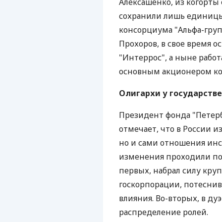
Алексашенко, из когорты
сохранили лишь единицы
консорциума "Альфа-гру
Прохоров, в свое время
"Интеррос", а ныне работ
основным акционером кот
Олигархи у государств
Президент фонда "Петер
отмечает, что в России и
но и сами отношения инс
изменения проходили по
первых, набрал силу кру
госкорпорации, потеснив
влияния. Во-вторых, в ду
распределение ролей.